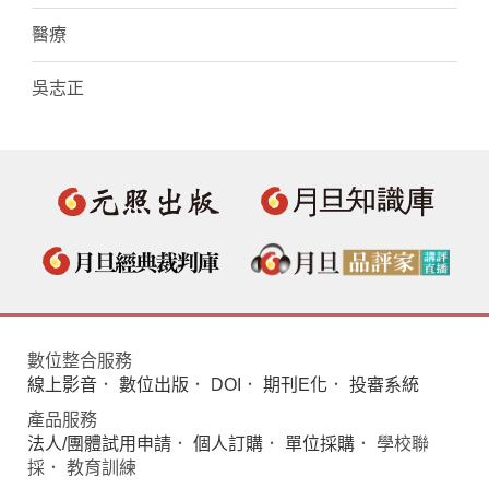
醫療
吳志正
數位整合服務
線上影音
．
數位出版
．
DOI
．
期刊E化
．
投審系統
產品服務
法人/團體試用申請
．
個人訂購
．
單位採購
． 學校聯
採． 教育訓練