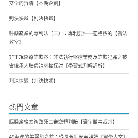
安全的實踐【本期企劃】
判決快遞【判決快遞】
醫藥產業的專利法（二）：專利要件—適格標的【醫法
教室】
非正規醫療詐欺案：非法執行醫療業務及詐欺犯罪之被
害繼承人賠償請求權探討【學習式判解評析】
判決快遞【判決快遞】
熱門文章
腦腫瘤栓塞術致死二審逆轉判賠【寰宇醫事裁判】
49海浬的美麗與哀愁：從長矛到安寧照護【醫學人文】