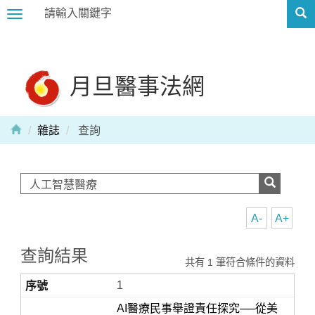
Toggle
navigation
月旦醫事法網
雜誌
查詢
A-
A+
查詢結果
共有 1 筆符合條件的資料
1
AI醫療民事舉證責任探究──從美