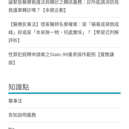
論緊急醫療救護法與轉診之轉送義務：診所能請消防局
救護車轉診嗎？【本期企劃】
【醫療民事法】侵害醫師名譽權案：是「橫看成嶺側成
峰」抑或是「本來無一物，何處塵埃」？【學習式判解
評析】
性罪犯假釋申請案之Static-99量表操作範例【實務講
座】
知識點
醫事法
告知說明義務