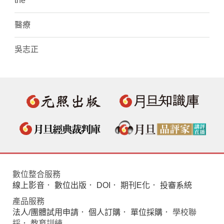
the
醫療
吳志正
數位整合服務
線上影音
．
數位出版
．
DOI
．
期刊E化
．
投審系統
產品服務
法人/團體試用申請
．
個人訂購
．
單位採購
． 學校聯
採． 教育訓練