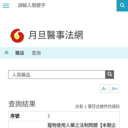
Toggle
navigation
月旦醫事法網
雜誌
查詢
A-
A+
查詢結果
共有 1 筆符合條件的資料
1
寵物使用人藥之法制問題【本期企