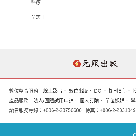
醫療
吳志正
數位整合服務
線上影音
．
數位出版
．
DOI
．
期刊E化
．
產品服務
法人/團體試用申請
．
個人訂購
．
單位採購
． 
讀者服務專線：+886-2-23756688 傳真：+886-2-233
C