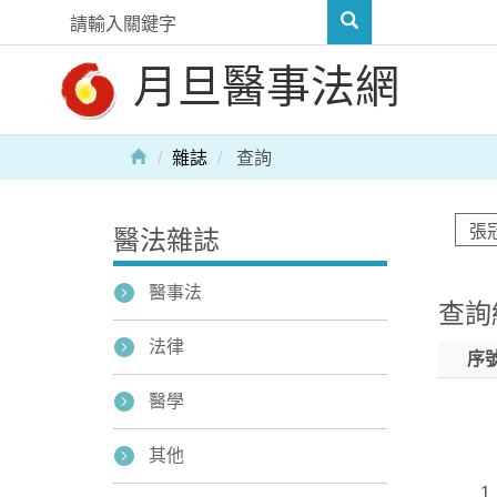
月旦醫事法網
雜誌
查詢
醫法雜誌
醫事法
查詢
法律
序
醫學
其他
1