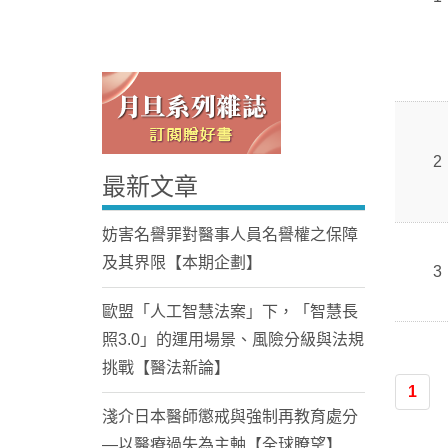
2
最新文章
Home
妨害名譽罪對醫事人員名譽權之保障
及其界限【本期企劃】
3
歐盟「人工智慧法案」下，「智慧長
照3.0」的運用場景、風險分級與法規
挑戰【醫法新論】
1
淺介日本醫師懲戒與強制再教育處分
—以醫療過失為主軸【全球瞭望】