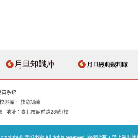
投審系統
學校聯採． 教育訓練
18496 地址：臺北市館前路28號7樓
opyright © 元照出版 All rights reserved. 版權所有，禁止轉貼