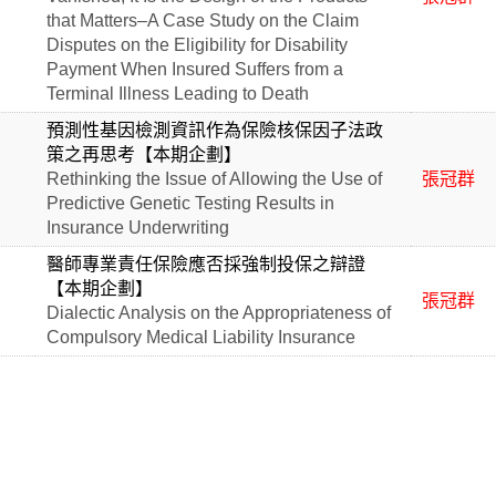
that Matters–A Case Study on the Claim
Disputes on the Eligibility for Disability
Payment When Insured Suffers from a
Terminal Illness Leading to Death
預測性基因檢測資訊作為保險核保因子法政
策之再思考【本期企劃】
Rethinking the Issue of Allowing the Use of
張冠群
Predictive Genetic Testing Results in
Insurance Underwriting
醫師專業責任保險應否採強制投保之辯證
【本期企劃】
張冠群
Dialectic Analysis on the Appropriateness of
Compulsory Medical Liability Insurance