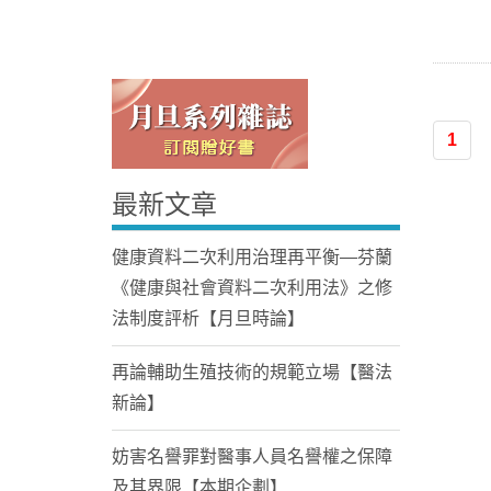
1
最新文章
Home
健康資料二次利用治理再平衡—芬蘭
《健康與社會資料二次利用法》之修
法制度評析【月旦時論】
再論輔助生殖技術的規範立場【醫法
新論】
妨害名譽罪對醫事人員名譽權之保障
及其界限【本期企劃】