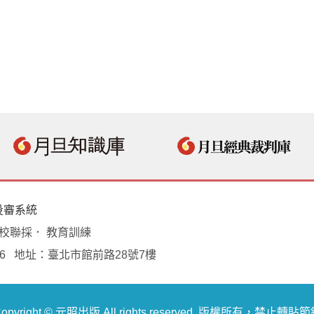
投審系統
學校聯採． 教育訓練
18496 地址：臺北市館前路28號7樓
opyright © 元照出版 All rights reserved. 版權所有，禁止轉貼