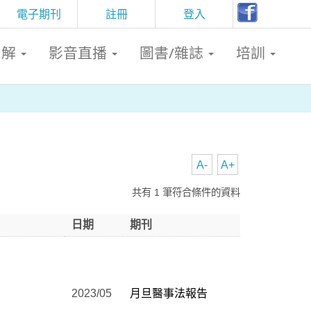
電子期刊
註冊
登入
判解
影音直播
圖書/雜誌
培訓
A-
A+
共有 1 筆符合條件的資料
日期
期刊
2023/05
月旦醫事法報告