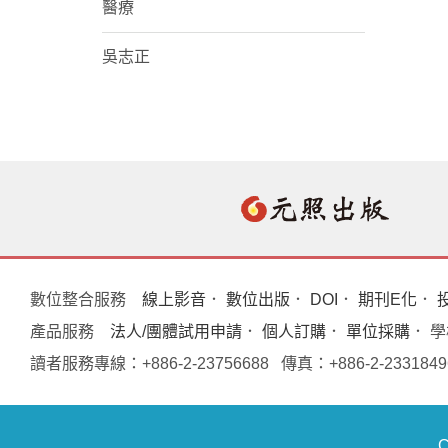
醫療
吳志正
數位整合服務
線上影音
．
數位出版
．
DOI
．
期刊E化
．
產品服務
法人/團體試用申請
．
個人訂購
．
單位採購
． 
讀者服務專線：+886-2-23756688 傳真：+886-2-233
C