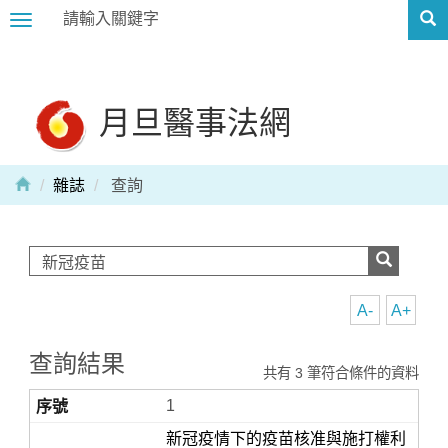
Toggle
navigation
月旦醫事法網
雜誌
查詢
A-
A+
查詢結果
共有 3 筆符合條件的資料
1
新冠疫情下的疫苗核准與施打權利