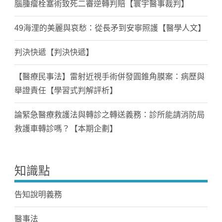
腦腫瘤栓塞術致死二審逆轉判賠【寰宇醫事裁判】
49海浬的美麗與哀愁：從長矛到安寧照護【醫學人文】
判決快遞【判決快遞】
【醫療民事法】雷射近視手術併發圓錐角膜案：病歷與
舉證責任【學習式判解評析】
論緊急醫療救護法與轉診之轉送義務：診所能請消防局
救護車轉診嗎？【本期企劃】
知識點
告知說明義務
醫事法