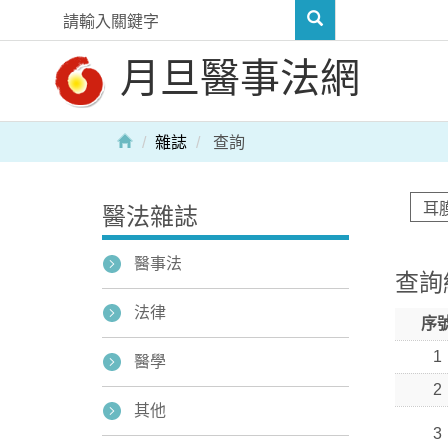
月旦醫事法網
雜誌
查詢
醫法雜誌
醫事法
查詢
法律
序
1
醫學
2
其他
3