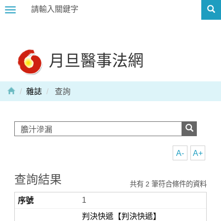
Toggle
navigation
月旦醫事法網
雜誌
查詢
A-
A+
查詢結果
共有 2 筆符合條件的資料
1
判決快遞【判決快遞】