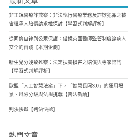
最新文章
非正規醫療詐欺案：非法執行醫療業務及詐欺犯罪之被
害繼承人賠償請求權探討【學習式判解評析】
從同儕自律到公眾保護：借鏡英國醫師監管制度論病人
安全的實踐【本期企劃】
新生兒分娩致死案：法定扶養損害之賠償與專家諮詢
【學習式判解評析】
歐盟「人工智慧法案」下，「智慧長照3.0」的運用場
景、風險分級與法規挑戰【醫法新論】
判決快遞【判決快遞】
熱門文章