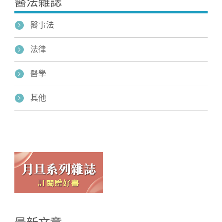
醫法雜誌
醫事法
法律
醫學
其他