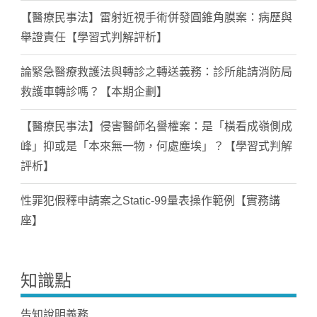
【醫療民事法】雷射近視手術併發圓錐角膜案：病歷與
舉證責任【學習式判解評析】
論緊急醫療救護法與轉診之轉送義務：診所能請消防局
救護車轉診嗎？【本期企劃】
【醫療民事法】侵害醫師名譽權案：是「橫看成嶺側成
峰」抑或是「本來無一物，何處塵埃」？【學習式判解
評析】
性罪犯假釋申請案之Static-99量表操作範例【實務講
座】
知識點
告知說明義務