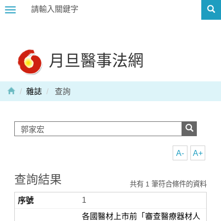
Toggle
navigation
月旦醫事法網
雜誌
查詢
A-
A+
查詢結果
共有 1 筆符合條件的資料
1
各國醫材上市前「審查醫療器材人