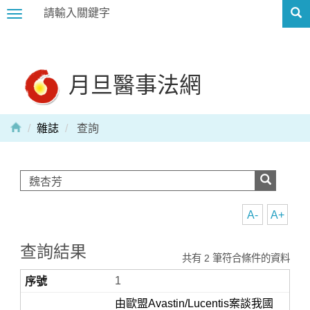
Toggle
navigation
月旦醫事法網
雜誌
查詢
A-
A+
查詢結果
共有 2 筆符合條件的資料
1
由歐盟Avastin/Lucentis案談我國