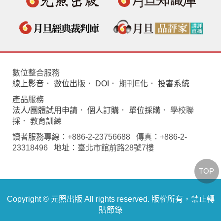
數位整合服務
線上影音
．
數位出版
．
DOI
．
期刊E化
．
投審系統
產品服務
法人/團體試用申請
．
個人訂購
．
單位採購
． 學校聯
採． 教育訓練
讀者服務專線：+886-2-23756688 傳真：+886-2-
23318496 地址：臺北市館前路28號7樓
TOP
Copyright © 元照出版 All rights reserved. 版權所有，禁止轉
貼節錄