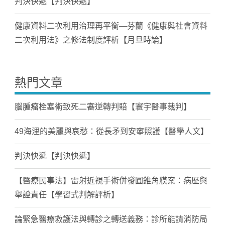
判決快遞【判決快遞】
健康資料二次利用治理再平衡—芬蘭《健康與社會資料
二次利用法》之修法制度評析【月旦時論】
熱門文章
腦腫瘤栓塞術致死二審逆轉判賠【寰宇醫事裁判】
49海浬的美麗與哀愁：從長矛到安寧照護【醫學人文】
判決快遞【判決快遞】
【醫療民事法】雷射近視手術併發圓錐角膜案：病歷與
舉證責任【學習式判解評析】
論緊急醫療救護法與轉診之轉送義務：診所能請消防局