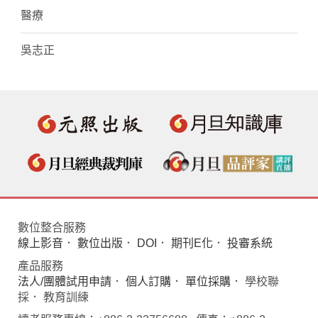
醫療
吳志正
數位整合服務
線上影音
．
數位出版
．
DOI
．
期刊E化
．
投審系統
產品服務
法人/團體試用申請
．
個人訂購
．
單位採購
． 學校聯
採． 教育訓練