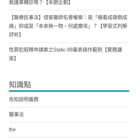
救護車轉診嗎？【本期企劃】
【醫療民事法】侵害醫師名譽權案：是「橫看成嶺側成
峰」抑或是「本來無一物，何處塵埃」？【學習式判解
評析】
性罪犯假釋申請案之Static-99量表操作範例【實務講
座】
知識點
告知說明義務
醫事法
the