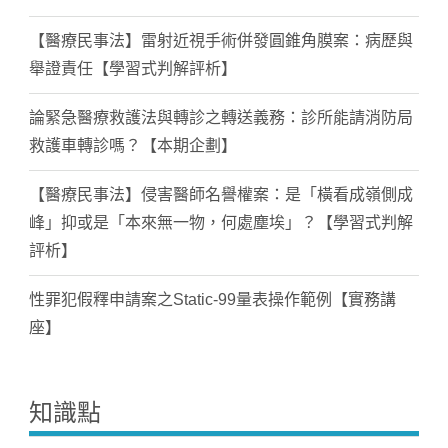
【醫療民事法】雷射近視手術併發圓錐角膜案：病歷與
舉證責任【學習式判解評析】
論緊急醫療救護法與轉診之轉送義務：診所能請消防局
救護車轉診嗎？【本期企劃】
【醫療民事法】侵害醫師名譽權案：是「橫看成嶺側成
峰」抑或是「本來無一物，何處塵埃」？【學習式判解
評析】
性罪犯假釋申請案之Static-99量表操作範例【實務講
座】
知識點