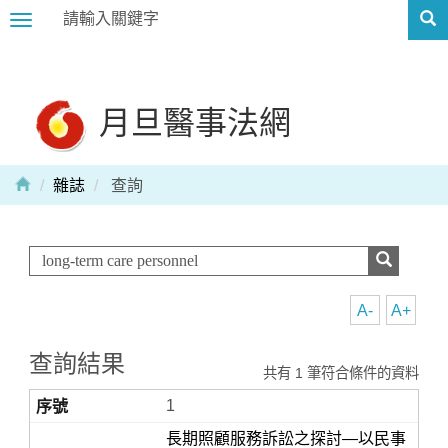
Toggle
navigation
月旦醫事法網
雜誌
查詢
A-
A+
查詢結果
共有 1 筆符合條件的資料
1
長期照顧服務訴訟之探討—以民事