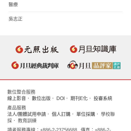
醫療
吳志正
數位整合服務
線上影音
．
數位出版
．
DOI
．
期刊E化
．
投審系統
產品服務
法人/團體試用申請
．
個人訂購
．
單位採購
． 學校聯
採． 教育訓練
讀者服務專線：+886-2-23756688 傳真：+886-2-