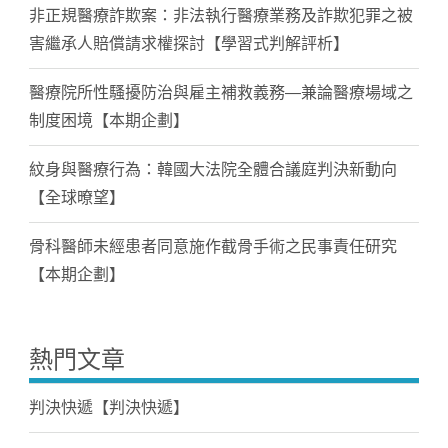
非正規醫療詐欺案：非法執行醫療業務及詐欺犯罪之被
害繼承人賠償請求權探討【學習式判解評析】
醫療院所性騷擾防治與雇主補救義務—兼論醫療場域之
制度困境【本期企劃】
紋身與醫療行為：韓國大法院全體合議庭判決新動向
【全球暸望】
骨科醫師未經患者同意施作截骨手術之民事責任研究
【本期企劃】
熱門文章
判決快遞【判決快遞】