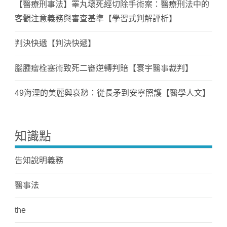
【醫療刑事法】睪丸壞死經切除手術案：醫療刑法中的
客觀注意義務與審查基準【學習式判解評析】
判決快遞【判決快遞】
腦腫瘤栓塞術致死二審逆轉判賠【寰宇醫事裁判】
49海浬的美麗與哀愁：從長矛到安寧照護【醫學人文】
知識點
告知說明義務
醫事法
the