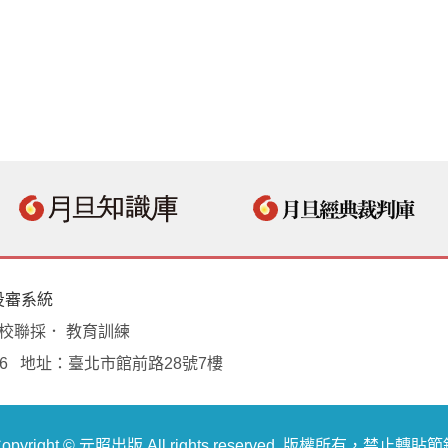
投審系統
學校聯採． 教育訓練
18496 地址：臺北市館前路28號7樓
opyright © 元照出版 All rights reserved. 版權所有，禁止轉貼