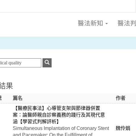
醫法新知
醫法
結果
號
篇名
作者
【醫療民事法】心導管支架與節律器併置
案：論醫師親自診察義務的踐行及其現代意
涵【學習式判解評析】
Simultaneous Implantation of Coronary Stent
魏伶娟
and Pacemaker: On the Fulfillment of