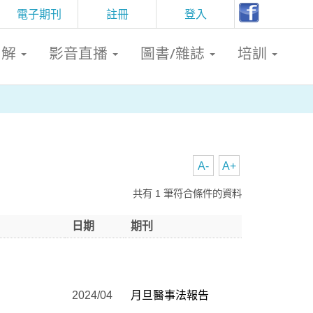
電子期刊
註冊
登入
判解
影音直播
圖書/雜誌
培訓
A-
A+
共有 1 筆符合條件的資料
日期
期刊
2024/04
月旦醫事法報告