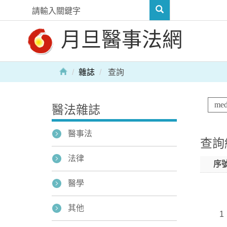
月旦醫事法網
雜誌
查詢
醫法雜誌
醫事法
查詢
法律
序
醫學
其他
1