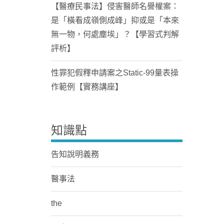
【醫療民事法】侵害醫師名譽權案：
是「橫看成嶺側成峰」抑或是「本來
無一物，何處塵埃」？【學習式判解
評析】
性罪犯假釋申請案之Static-99量表操
作範例【實務講座】
知識點
告知說明義務
醫事法
the