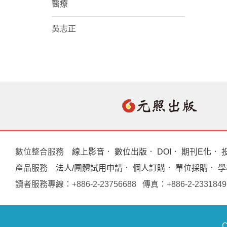
醫療
吳志正
數位整合服務
線上影音
．
數位出版
．
DOI
．
期刊E化
．
產品服務
法人/團體試用申請
．
個人訂購
．
單位採購
． 
讀者服務專線：+886-2-23756688 傳真：+886-2-233
C