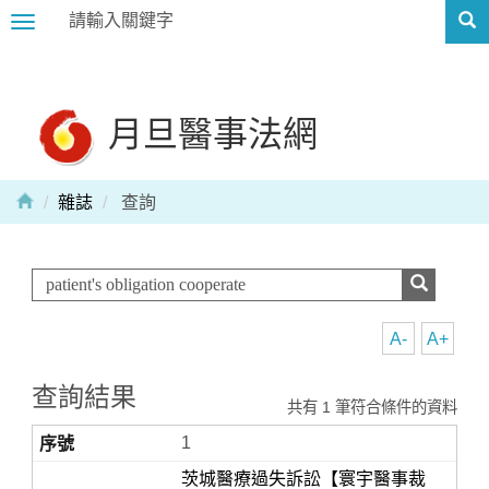
Toggle
navigation
月旦醫事法網
雜誌
查詢
A-
A+
查詢結果
共有 1 筆符合條件的資料
1
茨城醫療過失訴訟【寰宇醫事裁