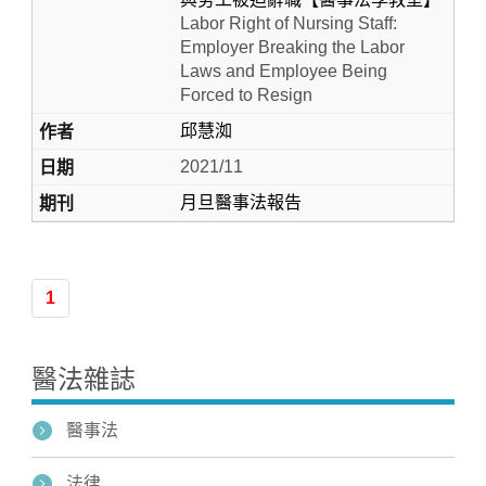
Labor Right of Nursing Staff:
Employer Breaking the Labor
Laws and Employee Being
Forced to Resign
邱慧洳
2021/11
月旦醫事法報告
1
醫法雜誌
醫事法
法律