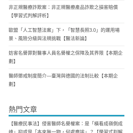
非正規醫療詐欺案：非正規醫療產品詐欺之損害賠償
【學習式判解評析】
歐盟「人工智慧法案」下，「智慧長照3.0」的運用場
景、風險分級與法規挑戰【醫法新論】
妨害名譽罪對醫事人員名譽權之保障及其界限【本期企
劃】
醫師懲戒制度簡介—臺灣與德國的法制比較【本期企
劃】
熱門文章
【醫療民事法】侵害醫師名譽權案：是「橫看成嶺側成
峰」抑或是「本來無一物，何處塵埃」？【學習式判解