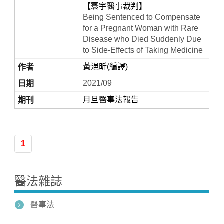
【寰宇醫事裁判】
Being Sentenced to Compensate
for a Pregnant Woman with Rare
Disease who Died Suddenly Due
to Side-Effects of Taking Medicine
黃浥昕(編譯)
2021/09
月旦醫事法報告
Home
1
醫法雜誌
醫事法