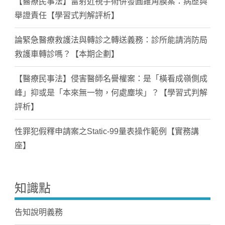
【醫療民事法】雷射近視手術併發圓錐角膜案：病歷與
舉證責任【學習式判解評析】
論緊急醫療救護法與轉診之轉送義務：診所能請消防局
救護車轉診嗎？【本期企劃】
【醫療民事法】侵害醫師名譽權案：是「橫看成嶺側成
峰」抑或是「本來無一物，何處塵埃」？【學習式判解
評析】
性罪犯假釋申請案之Static-99量表操作範例【實務講
座】
知識點
告知說明義務