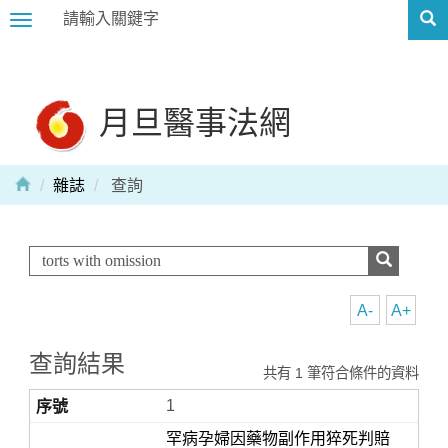
Toggle
navigation
月旦醫事法網
雜誌
查詢
A-
A+
查詢結果
共有 1 筆符合條件的資料
1
罕病孕婦因藥物副作用猝死判賠