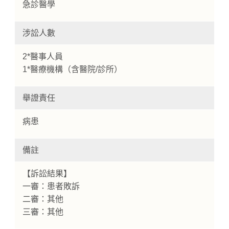
急診醫學
涉訟人數
2*醫事人員
1*醫療機構（含醫院/診所）
舉證責任
病患
備註
【訴訟結果】
一審：患者敗訴
二審：其他
三審：其他