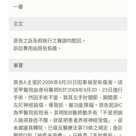
一審
主文
原告之訴及假執行之聲請均駁回。
訴訟費用由原告負擔。
事實
原告A主張於2009年9月20日因車禍受有傷害，送
至甲醫院由骨科醫師B於2009年9月20、23日施行
手術，然因手術不當，致其左手肘關節、腕關節、
左尺神經損傷，導致抓、握功能障礙。原告起訴C
為甲醫院前院長，其明知B醫師動手術「不是把病
人搞得昏迷不醒，就是把患者弄得神經受傷」，卻
未建議其轉院，已違反醫療法第73條之規定；急診
醫師D則「檢查未完備」，只檢查「手肘骨折」，