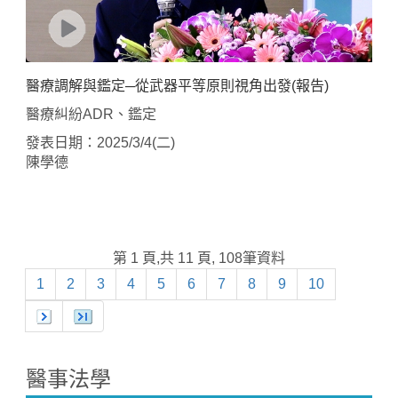
醫療調解與鑑定─從武器平等原則視角出發(報告)
醫療糾紛ADR、鑑定
發表日期：2025/3/4(二)
陳學德
第 1 頁,共 11 頁, 108筆資料
1
2
3
4
5
6
7
8
9
10
醫事法學