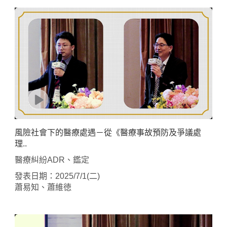
風險社會下的醫療處遇－從《醫療事故預防及爭議處
理..
醫療糾紛ADR、鑑定
發表日期：2025/7/1(二)
蕭易知、蕭維徳