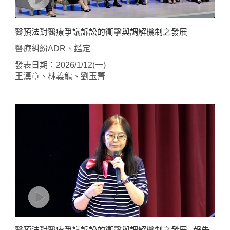
醫預法對醫療爭議訴訟的衝擊與調解機制之發展
醫療糾紛ADR、鑑定
發表日期：2026/1/12(一)
王漢章、林義龍、劉玉菁