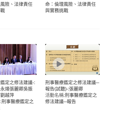
理風險、法律責任
命：倫理風險、法律責任
挑戰
與實務挑戰
鑑定之修法建議-:
刑事醫療鑑定之修法建議─
林永煬張麗卿吳振
報告(試聽)-:張麗卿
民劉越萍
活動名稱:
刑事醫療鑑定之
:
刑事醫療鑑定之
修法建議─報告
議