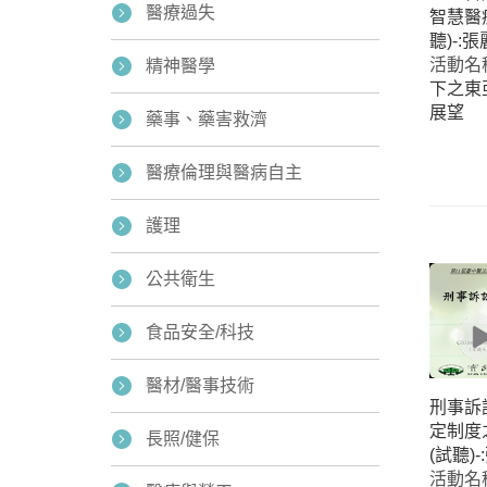
醫療過失
智慧醫
聽)-:
活動名
精神醫學
下之東
展望
藥事、藥害救濟
醫療倫理與醫病自主
Home
護理
公共衛生
食品安全/科技
醫材/醫事技術
刑事訴
定制度
長照/健保
(試聽)
活動名