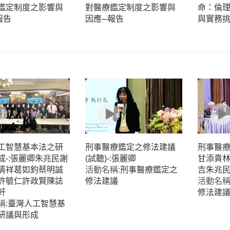
鑑定制度之影響與
對醫療鑑定制度之影響與
命：倫
報告
因應─報告
與實務
工智慧基本法之研
刑事醫療鑑定之修法建議
刑事醫療
成-:張麗卿朱兆民謝
(試聽)-:張麗卿
甘添貴
清祥葛如鈞蔡明誠
活動名稱:
刑事醫療鑑定之
吉朱兆
許毓仁許政賢陳誌
修法建議
活動名稱
軒
修法建
稱:
臺灣人工智慧基
研議與形成