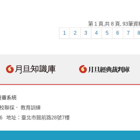
第 1 頁,共 8 頁, 93筆
1
2
3
4
5
6
7
投審系統
學校聯採． 教育訓練
18496 地址：臺北市館前路28號7樓