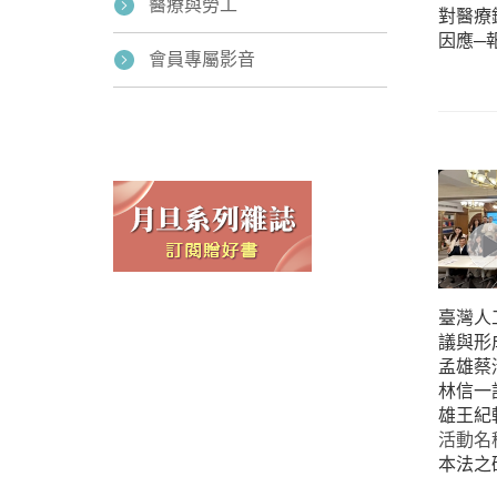
醫療與勞工
對醫療
因應─
會員專屬影音
臺灣人
議與形
孟雄蔡
林信一
雄王紀
活動名
本法之