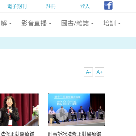
電子期刊
註冊
登入
判解
影音直播
圖書/雜誌
培訓
A-
A+
訟法修正對醫療鑑
刑事訴訟法修正對醫療鑑