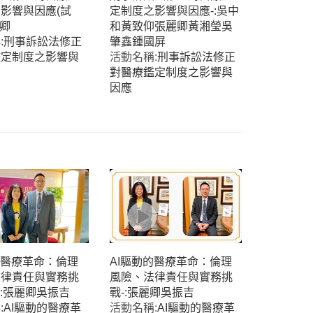
影響與因應(試
定制度之影響與因應-:吳中
麗卿
和黃致仰張麗卿黃湘瑩吳
:
刑事訴訟法修正
肇鑫鍾國屏
鑑定制度之影響與
活動名稱:
刑事訴訟法修正
對醫療鑑定制度之影響與
因應
的醫療革命：倫理
AI驅動的醫療革命：倫理
法律責任與實務挑
風險、法律責任與實務挑
-:張麗卿吳振吉
戰-:張麗卿吳振吉
:
AI驅動的醫療革
活動名稱:
AI驅動的醫療革