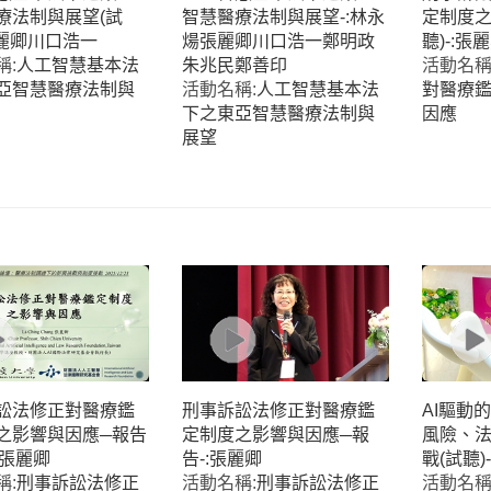
療法制與展望(試
智慧醫療法制與展望-:林永
定制度之
張麗卿川口浩一
煬張麗卿川口浩一鄭明政
聽)-:張
稱:
人工智慧基本法
朱兆民鄭善印
活動名稱
亞智慧醫療法制與
活動名稱:
人工智慧基本法
對醫療
下之東亞智慧醫療法制與
因應
展望
訟法修正對醫療鑑
刑事訴訟法修正對醫療鑑
AI驅動
之影響與因應─報告
定制度之影響與因應─報
風險、
-:張麗卿
告-:張麗卿
戰(試聽)
稱:
刑事訴訟法修正
活動名稱:
刑事訴訟法修正
活動名稱