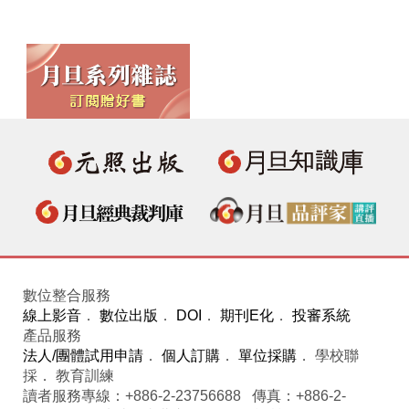
數位整合服務
線上影音
．
數位出版
．
DOI
．
期刊E化
．
投審系統
產品服務
法人/團體試用申請
．
個人訂購
．
單位採購
． 學校聯
採． 教育訓練
讀者服務專線：+886-2-23756688 傳真：+886-2-