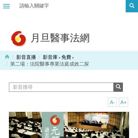
Toggle
navigation
月旦醫事法網
影音直播
影音庫
免費
第二場：法院醫事專業法庭成效二探
A-
A+