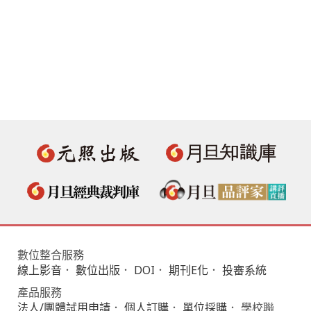
數位整合服務
線上影音
．
數位出版
．
DOI
．
期刊E化
．
投審系統
產品服務
法人/團體試用申請
．
個人訂購
．
單位採購
． 學校聯