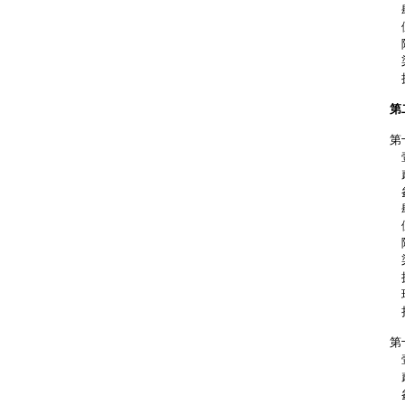
肆
伍
陸
柒
捌
第
第
壹
貳
參
肆
伍
陸
柒
捌
玖
拾
第
壹
貳
參