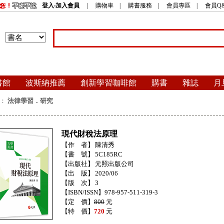
登入‧加入會員
|
購物車
|
購書服務
|
會員專區
|
會員Q
書館
波斯納推薦
創新學習咖啡館
購書
雜誌
月
：
法律學習．研究
現代財稅法原理
【作 者】
陳清秀
【書 號】
5C185RC
【出版社】
元照出版公司
【出 版】
2020/06
【版 次】
3
【ISBN/ISSN】978-957-511-319-3
【定 價】
800
元
【特 價】
720
元