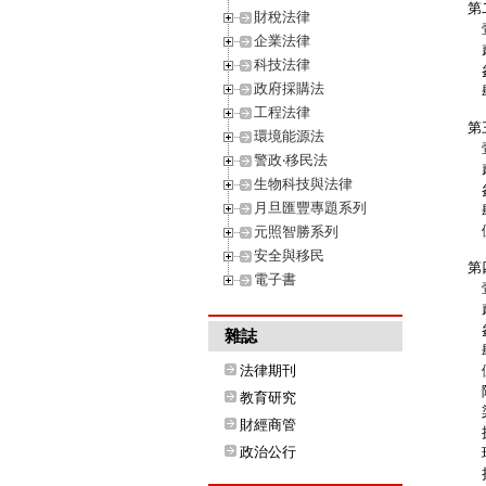
第
財稅法律
壹
企業法律
貳
科技法律
參
政府採購法
肆
工程法律
第
環境能源法
壹
警政‧移民法
貳
生物科技與法律
參
月旦匯豐專題系列
肆
伍
元照智勝系列
安全與移民
第
電子書
壹
貳
參
雜誌
肆
法律期刊
伍
陸
教育研究
柒
財經商管
捌
政治公行
玖
拾