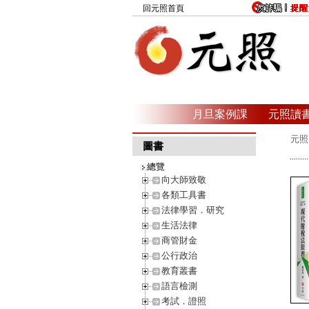
回元照首頁
月旦案例課
元照讀
元照
圖書
總覽
向大師致敬
各類工具書
法律學習．研究
生活法律
商管財金
公行政治
教育叢書
語言檢測
考試．證照