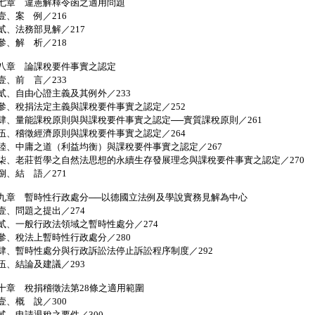
七章 違憲解釋令函之適用問題
、案 例／216
、法務部見解／217
、解 析／218
八章 論課稅要件事實之認定
、前 言／233
、自由心證主義及其例外／233
、稅捐法定主義與課稅要件事實之認定／252
、量能課稅原則與與課稅要件事實之認定──實質課稅原則／261
、稽徵經濟原則與課稅要件事實之認定／264
、中庸之道（利益均衡）與課稅要件事實之認定／267
、老莊哲學之自然法思想的永續生存發展理念與課稅要件事實之認定／270
、結 語／271
九章 暫時性行政處分──以德國立法例及學說實務見解為中心
、問題之提出／274
、一般行政法領域之暫時性處分／274
、稅法上暫時性行政處分／280
、暫時性處分與行政訴訟法停止訴訟程序制度／292
、結論及建議／293
十章 稅捐稽徵法第28條之適用範圍
、概 說／300
、申請退稅之要件／300