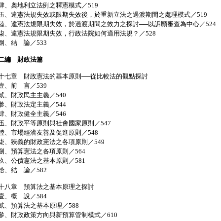
、奧地利立法例之釋憲模式／519
、違憲法規失效或限期失效後，於重新立法之過渡期間之處理模式／519
、違憲法規限期失效，於過渡期間之效力之探討──以訴願審查為中心／524
、違憲法規限期失效，行政法院如何適用法規？／528
、結 論／533
二編 財政法篇
十七章 財政憲法的基本原則──從比較法的觀點探討
、前 言／539
、財政民主主義／540
、財政法定主義／544
、財政健全主義／546
、財政平等原則與社會國家原則／547
、市場經濟友善及促進原則／548
、狹義的財政憲法之各項原則／549
、預算憲法之各項原則／564
、公債憲法之基本原則／581
、結 論／582
十八章 預算法之基本原理之探討
、概 說／584
、預算法之基本原理／588
、財政政策方向與新預算管制模式／610