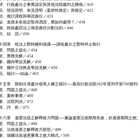
、行政處分之事實認定與其他法院裁判之關係／419
、情況證明、表見證明（蓋然性推定）與推定／425
、推計課稅與舉證責任／433
、進貨未依規定取得憑證，應如何處理？／438
、稅捐處罰法上舉證責任分配法則／446
、結 語／450
十四章 稅法上暫時權利保護──課稅處分之暫時停止執行
、問題之提出／454
、實務見解／454
、國內學說見解／458
、國外立法例及學說見解／459
、檢討──結論／465
十五章 限制出境處分侵害人權之探討──最高行政法院102年度判字第706號
、問題之提出／468
、案例事實／469
、法院判決／472
、評 析／475
十六章 違憲法規之解釋效力問題──兼論違憲法規限期失效，於過渡期間之效
、問題之提出／499
、法規違憲之解釋效力類型／499
、德國法規違憲審查之效力模式／509