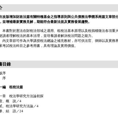
介
次改版增加財政法篇有關特種基金之指導原則與公共債務法學體系兩篇文章部
，並增補最新實務見解，期能符合最新法規及實務發展趨勢。
書對於憲法在財稅法領域之適用、租稅法基本原理以及稅捐稽徵法各項重大
使讀者理解稅法的基本法理，並培養讀者解決稅法問題之能力。
文章節可作為大學講授稅法總論之補充教材，亦可供法官、律師以及實務界
家考試稅法科目之參考用書，具有理論及實用價值。
書目錄
版序
 序
一編 租稅法篇
一章 稅法學研究方法論初探
、概 說／4
、稅法學研究方法論／4
、結 語／24