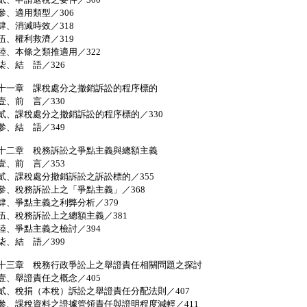
、適用類型／306
、消滅時效／318
、權利救濟／319
、本條之類推適用／322
、結 語／326
十一章 課稅處分之撤銷訴訟的程序標的
、前 言／330
、課稅處分之撤銷訴訟的程序標的／330
、結 語／349
十二章 稅務訴訟之爭點主義與總額主義
、前 言／353
、課稅處分撤銷訴訟之訴訟標的／355
、稅務訴訟上之「爭點主義」／368
、爭點主義之利弊分析／379
、稅務訴訟上之總額主義／381
、爭點主義之檢討／394
、結 語／399
十三章 稅務行政爭訟上之舉證責任相關問題之探討
、舉證責任之概念／405
、稅捐（本稅）訴訟之舉證責任分配法則／407
、課稅資料之證據管領責任與證明程度減輕／411