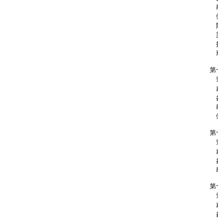
肆
伍
陸
柒
捌
玖
第
壹
貳
參
肆
伍
第
壹
貳
參
肆
第
壹
貳
參