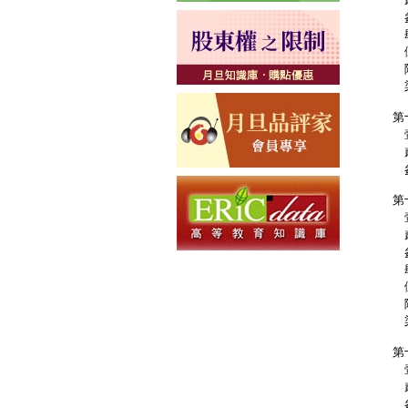
參
肆
伍
陸
柒
第
壹
貳
參
第
壹
貳
參
肆
伍
陸
柒
第
壹
貳
參