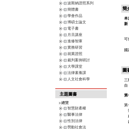
波斯納證照系列
簡
簡體書
學會作品
本
博碩士論文
新
電子書
本
月旦講座
可
進修智庫
內
實務研習
國
就業證照
裁判案例研討
大學課堂
圖
法律素養課
人文社會科學
三
自
主題圖書
第
總覽
第
智慧財產權
壹
醫事法律
貳
性別法律
參
勞動社會法