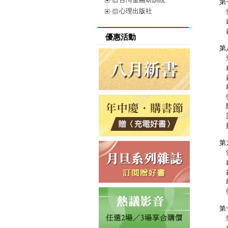
第
心理出版社
壹
貳
參
優惠活動
第
壹
貳
參
肆
伍
陸
柒
捌
第
壹
貳
參
肆
伍
第
壹
貳