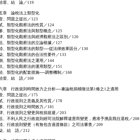
壹、結 論／119
五章 論稅法上類型化
、問題之提出／123
、類型化觀察法的性質／124
、類型化觀察法與類型概念／125
、類型化觀察法與經濟觀察法之區別／126
、類型化觀察法的立論根據／127
、類型化觀察法的類型──從法律效果區分／130
、類型化觀察法的合法性要件／133
、類型化觀察法之運用／144
、類型化觀察法的運用類型／151
、類型化的配套措施──調整機制／168
壹、結 語／169
六章 行政規則時間效力之分析──兼論稅捐稽徵法第1條之1之適用
、問題之提出／175
、行政規則之意義及其性質／178
、行政規則之時間效力／181
、行政規則之變更與稅捐規避／203
、不利人民之行政規則經司法院解釋違憲而變更，應准予溯及既往退稅／208
、行政規則變更（有無包含過渡條款）之司法審查／209
、結 語／212