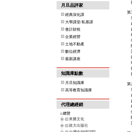
拾
月旦品評家
第
經典深化課
壹
大學課堂/私慕課
貳
參
會計財稅
肆
企業經營
伍
土地不動產
陸
數位經濟
柒
捌
最新講座
玖
拾
知識庫點數
拾
月旦知識庫
第
壹
高等教育知識庫
貳
參
代理總經銷
肆
伍
總覽
陸
來勝文化
柒
政大出版社
台灣金融研訓院