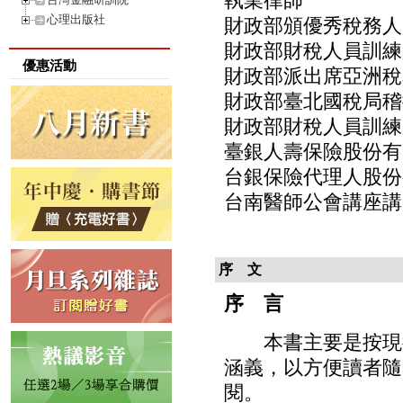
執業律師
心理出版社
財政部頒優秀稅務人
財政部財稅人員訓練
優惠活動
財政部派出席亞洲稅務
財政部臺北國稅局稽
財政部財稅人員訓練
臺銀人壽保險股份有
台銀保險代理人股份
台南醫師公會講座講
序 文
序 言
本書主要是按現行
涵義，以方便讀者隨
閱。