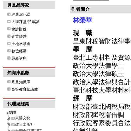
月旦品評家
作者簡介
經典深化課
林榮華
大學課堂/私慕課
會計財稅
現 職
企業經營
圼東財稅智財法律事
土地不動產
學 歷
數位經濟
臺北工專材料及資源
最新講座
政治大學法律學士
政治大學法律碩士
知識庫點數
政治大學法律與會計
月旦知識庫
臺北科技大學材料科
高等教育知識庫
經 歷
代理總經銷
財政部臺北國稅局稅
總覽
財政部賦稅署借調
來勝文化
行政院客家委員會法
政大出版社
台灣金融研訓院