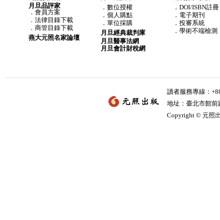
月旦品評家
．
數位授權
．DOI/ISBN註冊
．
會員方案
．
個人購點
．電子期刊
．
法律目錄下載
．
單位採購
．投審系統
．
商管目錄下載
．學術不端檢測
月旦經典裁判庫
燕大元照名家論壇
月旦醫事法網
月旦會計財稅網
讀者服務專線：+886-
地址：臺北市館前路2
Copyright © 元照