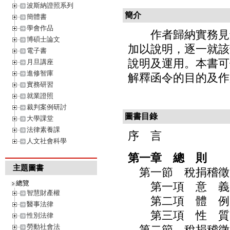
波斯納證照系列
簡介
簡體書
學會作品
作者歸納實務見解
博碩士論文
加以說明，逐一就該
電子書
說明及運用。本書可
月旦講座
進修智庫
解釋函令的目的及作
實務研習
就業證照
裁判案例研討
圖書目錄
大學課堂
法律素養課
序 言
人文社會科學
第一章 總 則
主題圖書
第一節 稅捐稽徵
總覽
第一項 意 義
智慧財產權
第二項 體 例
醫事法律
第三項 性 質
性別法律
勞動社會法
第二節 稅捐稽徵