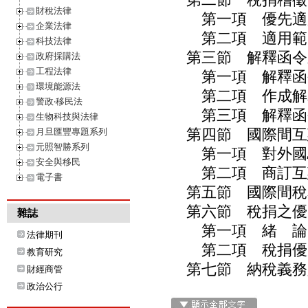
財稅法律
第一項 優先適
企業法律
第二項 適用範圍
科技法律
第三節 解釋函令之
政府採購法
工程法律
第一項 解釋函令
環境能源法
第二項 作成解釋
警政‧移民法
第三項 解釋函令
生物科技與法律
第四節 國際間互惠
月旦匯豐專題系列
元照智勝系列
第一項 對外國駐
安全與移民
第二項 商訂互惠
電子書
第五節 國際間稅務
第六節 稅捐之優先
雜誌
第一項 緒 論／
法律期刊
第二項 稅捐優先
教育研究
第七節 納稅義務人
財經商管
政治公行