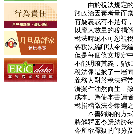
由於稅法規定的變
於政治因素考量而趨
有疑義或有不足時，
以龐大數量的稅捐解
稅法時絕不可忽視稅
各稅法編印法令彙編
但是每個條文規定中
不能明瞭其義，猶如
稅法像是披了一層面
義務人對於稅法經常
濟案件油然而生，致
成本。為使本書讀者
稅捐稽徵法令彙編之
本書歸納的方式，
將解釋函令歸納於每
令所欲釋疑的部分及