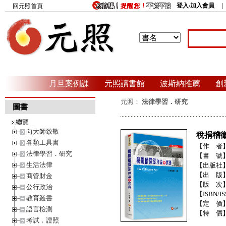
登入‧加入會員
回元照首頁
月旦案例課
元照讀書館
波斯納推薦
創
元照：
法律學習．研究
圖書
總覽
向大師致敬
稅捐稽
各類工具書
【作 者
法律學習．研究
【書 號
生活法律
【出版社
【出 版
商管財金
【版 次
公行政治
【ISBN/IS
教育叢書
【定 價
語言檢測
【特 價
考試．證照