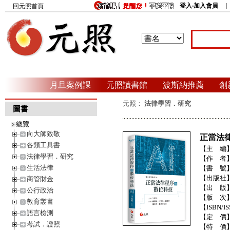
登入‧加入會員
回元照首頁
月旦案例課
元照讀書館
波斯納推薦
創
元照：
法律學習．研究
圖書
總覽
向大師致敬
正當法
各類工具書
【主 編
法律學習．研究
【作 者
生活法律
【書 號
【出版社
商管財金
【出 版
公行政治
【版 次
教育叢書
【ISBN/IS
語言檢測
【定 價
考試．證照
【特 價