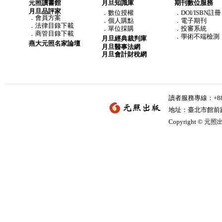
元照讀書館
月旦知識庫
期刊數位服務
月旦品評家
．
數位授權
．DOI/ISBN註冊
．
會員方案
．
個人購點
．電子期刊
．
法律目錄下載
．
單位採購
．投審系統
．
商管目錄下載
．學術不端檢測
月旦經典裁判庫
燕大元照名家論壇
月旦醫事法網
月旦會計財稅網
讀者服務專線：+886-
地址：臺北市館前路2
Copyright © 元照