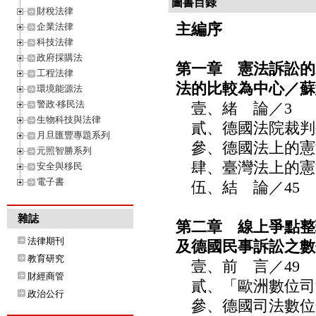
圖書目錄
財稅法律
主編序
企業法律
科技法律
政府採購法
第一章 憲法訴訟的
工程法律
法的比較為中心／蘇
環境能源法
警政‧移民法
壹、緒 論／3
生物科技與法律
貳、德國法院裁判
月旦匯豐專題系列
參、德國法上的憲法
元照智勝系列
肆、臺灣法上的憲法
安全與移民
電子書
伍、結 論／45
雜誌
第二章 線上爭點整
法律期刊
及德國民事訴訟之數
教育研究
壹、前 言／49
財經商管
貳、「歐洲數位司法
政治公行
參、德國司法數位化