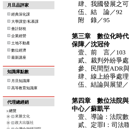
肆、我國發展之可能
月旦品評家
伍、結 論／92
經典深化課
附 錄／95
大學課堂/私慕課
會計財稅
第三章 數位化時代
企業經營
保障／沈冠伶
土地不動產
數位經濟
壹、前 言／103
最新講座
貳、裁判外紛爭處理
參、民間型ADR與
知識庫點數
肆、線上紛爭處理制
月旦知識庫
伍、結論與展望／1
高等教育知識庫
第四章 數位法院與
代理總經銷
中心／蘇凱平
總覽
壹、導論：法院數位化
來勝文化
政大出版社
貳、定罪Ⅰ：司法聯
台灣金融研訓院