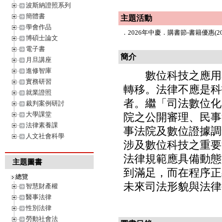
波斯納證照系列
簡體書
主題活動
學會作品
．
2026年中慶．購書節-書籍優惠(202
博碩士論文
電子書
簡介
月旦講座
進修智庫
數位科技之應用不
實務研習
轉移。法律不應是科
就業證照
者。繼「司法數位化
裁判案例研討
大學課堂
院之公開審理、民事
法律素養課
事法院及數位證據調
人文社會科學
涉及數位科技之重要
法律規範應具備動態
主題圖書
到滿足，而在程序正
總覽
未來司法形貌與法律
智慧財產權
醫事法律
性別法律
勞動社會法