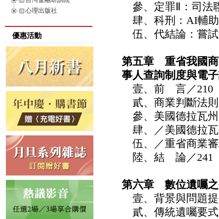
參、定罪Ⅱ：司法聯
心理出版社
肆、科刑：AI輔助
伍、代結論：嘗試解
優惠活動
第五章 重省我國商
事人查詢制度與電子
壹、前 言／210
貳、商業判斷法則與
參、美國德拉瓦州法
肆、／美國德拉瓦州
伍、／重省商業審理
陸、結 論／241
第六章 數位遺囑之
壹、背景與問題提出
貳、傳統遺囑要式之