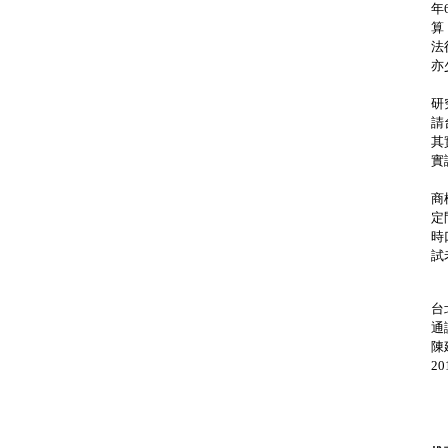
年
算
法
亦
麗
研
請
其
實
麗
商
定
時
試
台
通
陳
2