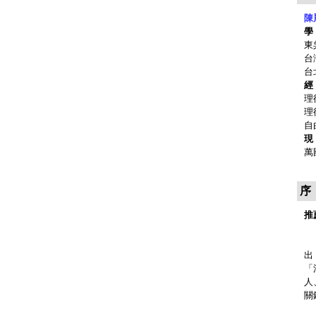
陳
學
東
台
台
經
理
理
自
現
萬
序
推
世
出
「
人
關
商