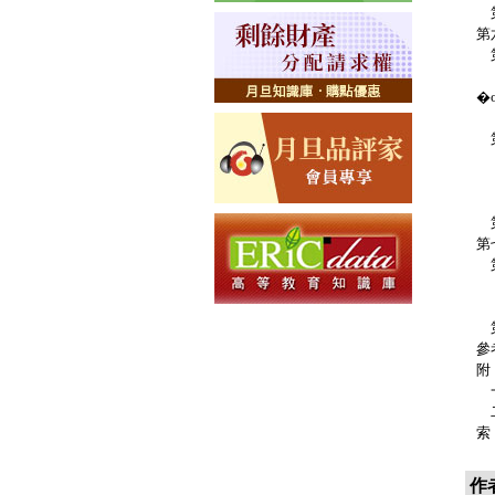
第
第
第
第
�
第
第
第
第
第
第
第
第
第
第
第
參
附
一
二
索
作