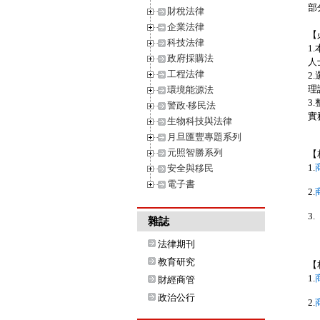
部
財稅法律
企業法律
【
科技法律
1
政府採購法
人
工程法律
2
理
環境能源法
3
警政‧移民法
實
生物科技與法律
月旦匯豐專題系列
元照智勝系列
【
1.
安全與移民
電子書
2.
3.
雜誌
法律期刊
教育研究
【
1.
財經商管
政治公行
2.