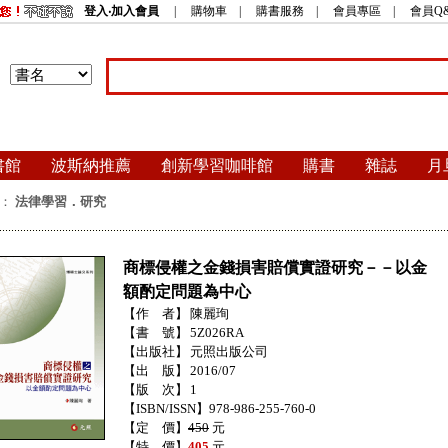
登入‧加入會員
|
購物車
|
購書服務
|
會員專區
|
會員Q
書館
波斯納推薦
創新學習咖啡館
購書
雜誌
月
：
法律學習．研究
商標侵權之金錢損害賠償實證研究－－以金
額酌定問題為中心
【作 者】
陳麗珣
【書 號】
5Z026RA
【出版社】
元照出版公司
【出 版】
2016/07
【版 次】
1
【ISBN/ISSN】978-986-255-760-0
【定 價】
450
元
【特 價】
405
元