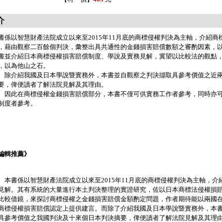
介
書係以智慧財產法院成立以來至2015年11月底的商標侵權判決為主軸，介紹
，藉由觀察二百餘個判決，彙整出具共通性的金錢損害賠償數額之審酌因素，
書並介紹日本商標侵權損害賠償制度、學說及實務見解，冀望以比較法的觀點
，以為他山之石。
介紹我國及日本學說暨實務外，本書並自觀察之判決擷取具參考價值之近兩
要，俾便讀者了解法院見解及其理由。
此在商標侵權金錢損害賠償部分，本書不僅可供實務工作者參考，同時亦可
制度者參考。
編輯推薦》
書係以智慧財產法院成立以來至2015年11月底的商標侵權判決為主軸，介
見解。其有系統的大量進行本土判決整理的實證研究，佐以日本商標法侵權損
比較借鏡，來探討商標侵權之金錢損害賠償金額酌定問題，作者期待能以兩國
商標侵權損害賠償認定上提供建言。而除了介紹我國及日本學說暨實務外，本
具參考價值之我國判決及十來個日本判決摘要，俾便讀者了解法院見解及其理