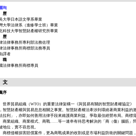
麗珣
 歷
吳大學日本語文學系畢業
灣大學法律系（進修學士班）畢業
北科技大學智慧財產權研究所畢業
 歷
律法律事務所專利部法務佐理
律法律事務所商標部法務專員
由譯者
 職
國法律事務所商標專員
 文
薦序
界貿易組織（WTO）的重要法律架構一《與貿易有關的智慧財產權協定》（簡
，智慧財產權與貿易息息相關之事實。智慧財產權法牽涉到環繞著商業利益的
法拉利」，亦即如何善用法律手段來維護商業利益、爭取最佳經營布局。商標
、商業組織、商業模式、商戰……等一連串有待思考解決的「商（傷）腦筋」
鍵地位，實不容忽視。
標侵權損害賠償案件，更為商戰成果的收割或是市場利益防衛的關鍵問題，向