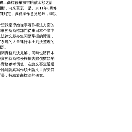
實務上商標侵權損害賠償金額之計
斷，向來莫衷一是。2011年6月修
如何判定，實務操作意見紛歧，學說
望我指導她從事著作權法方面的
律事務所商標部門從事日本企業申
文法律文獻亦無閱讀掌握的障礙，
有系統的大量進行本土判決整理的
問題。
關實務判決見解，同時也將日本
法實務就商標侵權損害賠償數額酌
具實務參考價值，在論文審查通過
於她能認真寫作碩士論文且深受口
所長，持續於商標法的研究。