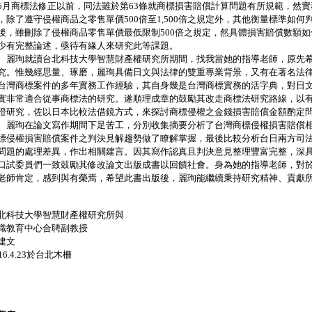
6月商標法修正以前，同法雖於第63條就商標損害賠償計算問題有所規範，然
，除了遵守侵權商品之零售單價500倍至1,500倍之規定外，其他衡量標準如何判
後，雖刪除了侵權商品零售單價最低限制500倍之規定，然具體損害賠償數額
少有完整論述，亟待有緣人來研究此等課題。
珣就讀台北科技大學智慧財產權研究所期間，找我當她的指導老師，原先希
究。惟幾經思量、琢磨，麗珣具備日文與法律的雙重專業背景，又有在著名法
台灣商標案件的多年實務工作經驗，其自身幾是台灣商標實務的活字典，對日
實非常適合從事商標法的研究。遂順理成章的鼓勵其改走商標法研究路線，以
證研究，佐以日本比較法借鏡方式，來探討商標侵權之金錢損害賠償金額酌定
珣在論文寫作期間下足苦工，分別收集摘要分析了台灣商標侵權損害賠償相
標侵權損害賠償案件之判決見解趨勢做了瞭解掌握，最後比較分析台日兩方司
問題的處理差異，作出相關建言。因其寫作認真且判決意見整理豐富完整，深
口試委員們一致鼓勵其修改論文出版成書以回饋社會。身為她的指導老師，對
老師肯定，感到與有榮焉，希望此書出版後，麗珣能繼續秉持研究精神、貢獻
北科技大學智慧財產權研究所與
識教育中心合聘副教授
建文
016.4.23於台北木柵