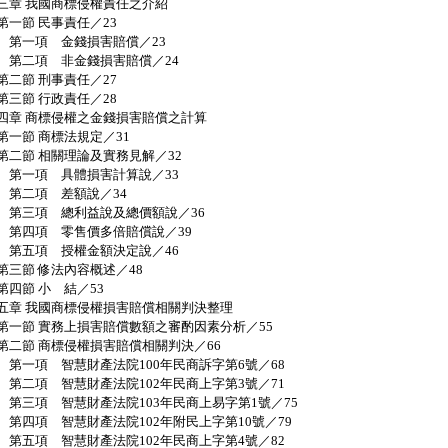
三章 我國商標侵權責任之介紹
一節 民事責任／23
一項 金錢損害賠償／23
二項 非金錢損害賠償／24
二節 刑事責任／27
三節 行政責任／28
四章 商標侵權之金錢損害賠償之計算
一節 商標法規定／31
二節 相關理論及實務見解／32
一項 具體損害計算說／33
二項 差額說／34
三項 總利益說及總價額說／36
四項 零售價多倍賠償說／39
五項 授權金額決定說／46
三節 修法內容概述／48
四節 小 結／53
五章 我國商標侵權損害賠償相關判決整理
一節 實務上損害賠償數額之審酌因素分析／55
二節 商標侵權損害賠償相關判決／66
一項 智慧財產法院100年民商訴字第6號／68
二項 智慧財產法院102年民商上字第3號／71
三項 智慧財產法院103年民商上易字第1號／75
四項 智慧財產法院102年附民上字第10號／79
五項 智慧財產法院102年民商上字第4號／82