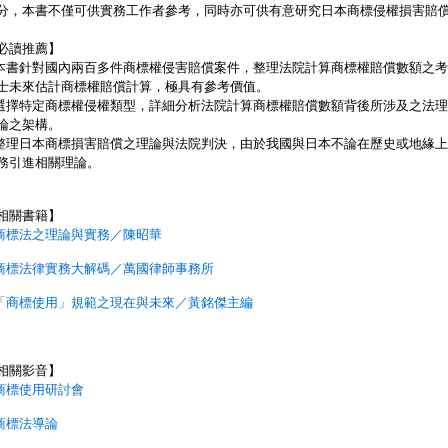
分，本書不僅可供實務工作者參考，同時亦可供有意研究日本商標侵權損害賠
必讀推薦】
.本書針對國內兩百多件商標權侵害賠償案件，整理法院計算商標權賠償數額之
士未來估計商標權賠償計算，極具有參考價值。
.選擇特定商標權侵權類型，詳細分析法院計算商標權賠償數額背後所涉及之法
論之架構。
.整理日本商標損害賠償之理論與法院判決，由於我國與日本不論在歷史或地緣
務引進相關理論。
相關書籍】
商標法之理論與實務／陳昭華
商標法律實務大解碼／萬國律師事務所
「商標使用」規範之現在與未來／黃銘傑主編
相關影音】
商標使用研討會
商標法導論