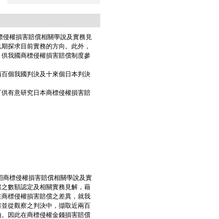
商標侵權損害賠償相關學說及實務見
以期探求目前實務的方向。此外，
，供我國商標侵權損害賠償制度參
百個我國判決及十來個日本判決
供有意研究日本商標侵權損害賠
紹商標侵權損害賠償相關學說及實
賠之數額認定及相關實務見解，藉
在商標侵權損害賠償之差異，就我
書並從觀察之判決中，擷取近兩百
由。因此在商標侵權金錢損害賠償