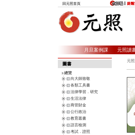
回元照首頁
月旦案例課
元照讀
元照
圖書
總覽
向大師致敬
各類工具書
法律學習．研究
生活法律
商管財金
公行政治
教育叢書
語言檢測
考試．證照