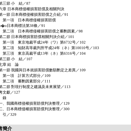
三節 小 結／87
六章 日本商標侵權損害賠償及相關判決
一節 日本商標侵權損害賠償之介紹／91
一項 日本商標侵權損害賠償
o�o日本商標法第38條／91
二項 日本商標侵權損害賠償之審酌因素／98
二節 日本商標損害賠償相關判決介紹／101
一項 東京地裁平成24年（ワ）第6732号／102
二項 知財高等裁判所平成24年（ネ）第10010号／103
三項 東京高裁平成13年（ネ）第6316号／104
三節 小 結／107
七章 結 論
一節 我國與日本就損害賠償數額酌定之差異／109
一項 計算方式部分／109
二項 審酌因素部分／111
二節 對現行制度之建議及未來展望／113
考文獻／127
 錄
、我國商標侵權損害賠償判決整理／129
、日本商標侵權損害賠償判決整理／300
 引／329
者簡介