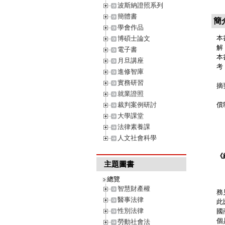
波斯納證照系列
簡體書
簡
學會作品
本
博碩士論文
解
電子書
本
月旦講座
考
進修智庫
除
實務研習
摘
就業證照
因
裁判案例研討
償
大學課堂
法律素養課
人文社會科學
《
主題圖書
總覽
本
智慧財產權
務
醫事法律
此
性別法律
國
個
勞動社會法