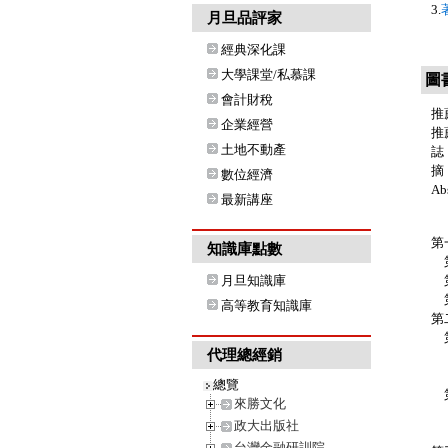
3.
月旦品評家
經典深化課
大學課堂/私慕課
圖
會計財稅
推
企業經營
推
土地不動產
誌
摘
數位經濟
Abs
最新講座
第
知識庫點數
第
月旦知識庫
第
第
高等教育知識庫
第
第
代理總經銷
第
第
總覽
第
來勝文化
第
政大出版社
第
台灣金融研訓院