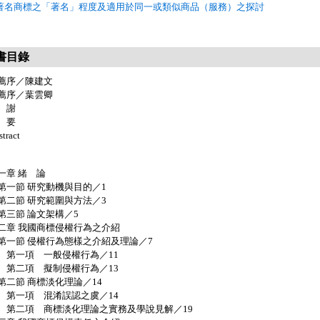
著名商標之「著名」程度及適用於同一或類似商品（服務）之探討
書目錄
薦序／陳建文
薦序／葉雲卿
 謝
 要
tract
一章 緒 論
一節 研究動機與目的／1
二節 研究範圍與方法／3
三節 論文架構／5
二章 我國商標侵權行為之介紹
一節 侵權行為態樣之介紹及理論／7
一項 一般侵權行為／11
二項 擬制侵權行為／13
二節 商標淡化理論／14
一項 混淆誤認之虞／14
二項 商標淡化理論之實務及學說見解／19