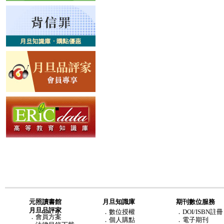
元照讀書館
月旦知識庫
期刊數位服務
月旦品評家
．
數位授權
．DOI/ISBN註冊
．
會員方案
．
個人購點
．電子期刊