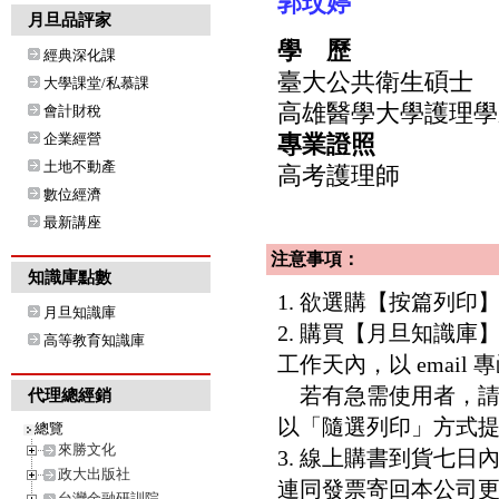
郭玟婷
月旦品評家
學 歷
經典深化課
臺大公共衛生碩士
大學課堂/私慕課
高雄醫學大學護理學
會計財稅
企業經營
專業證照
土地不動產
高考護理師
數位經濟
最新講座
注意事項：
知識庫點數
1. 欲選購【按篇列
月旦知識庫
2. 購買【月旦知識
高等教育知識庫
工作天內，以 email
若有急需使用者，請洽客服專
代理總經銷
以「隨選列印」方式
總覽
來勝文化
3. 線上購書到貨七
政大出版社
連同發票寄回本公司
台灣金融研訓院