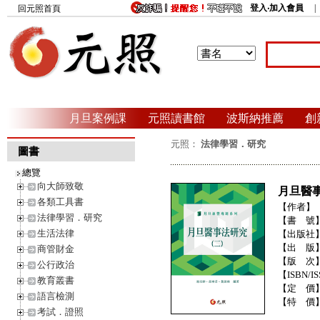
登入‧加入會員
回元照首頁
月旦案例課
元照讀書館
波斯納推薦
創
元照：
法律學習．研究
圖書
總覽
向大師致敬
月旦醫事
各類工具書
【作者】
法律學習．研究
【書 號
生活法律
【出版社
【出 版
商管財金
【版 次
公行政治
【ISBN/IS
教育叢書
【定 價
語言檢測
【特 價
考試．證照