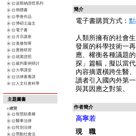
波斯納證照系列
簡介
簡體書
學會作品
電子書購買方式：
點
博碩士論文
電子書
人類所擁有的社會生
月旦講座
進修智庫
發展的科學技術一再
實務研習
應、權衡各種議題的
就業證照
探」篇幅，擬以當代
裁判案例研討
大學課堂
內容摘選橫跨生醫、
法律素養課
讀者引入國內外第一
人文社會科學
與其因應之對策。
主題圖書
作者簡介
總覽
智慧財產權
高寧若
醫事法律
性別法律
現 職
勞動社會法