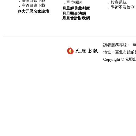
．
法律目錄下載
．
單位採購
．投審系統
．
商管目錄下載
．學術不端檢測
月旦經典裁判庫
燕大元照名家論壇
月旦醫事法網
月旦會計財稅網
讀者服務專線：+886-
地址：臺北市館前路2
Copyright © 元照