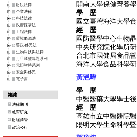
開南大學保健營養學
財稅法律
學 歷
企業法律
科技法律
國立臺灣海洋大學食
政府採購法
經 歷
工程法律
國防醫學中心生物晶
環境能源法
警政‧移民法
中央研究院化學所研
生物科技與法律
台北市國健局食品營
月旦匯豐專題系列
海洋大學食品科學研
元照智勝系列
安全與移民
黃浥暐
電子書
學 歷
雜誌
中醫醫藥大學學士後
法律期刊
經 歷
教育研究
高雄市立中醫醫院醫
財經商管
陽明大學生命科學暨
政治公行