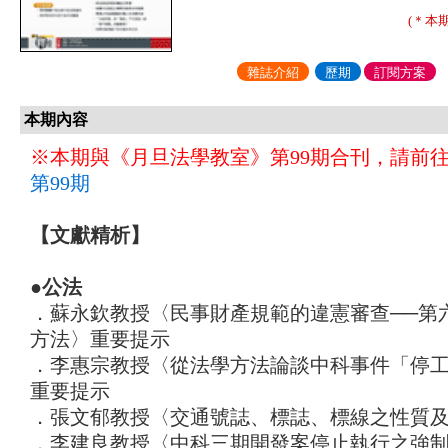
(＊本
雜誌介紹
歷期
訂閱方案
本期內容
※本期與《月旦法學教室》第99期合刊，請前
第99期
【文獻精析】
●公法
．蘇永欽教授〈民事財產規範的違憲審查──第
方法〉重要提示
．李惠宗教授〈從法學方法論談中科事件「停
重要提示
．張文郁教授〈交通號誌、標誌、標線之性質
．李建良教授〈中科三期開發案停止執行之強