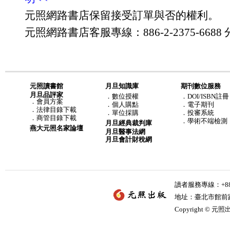
元照網路書店保留接受訂單與否的權利。
元照網路書店客服專線：886-2-2375-6688 分
元照讀書館
月旦知識庫
期刊數位服務
月旦品評家
．
數位授權
．DOI/ISBN註冊
．
會員方案
．
個人購點
．電子期刊
．
法律目錄下載
．
單位採購
．投審系統
．
商管目錄下載
．學術不端檢測
月旦經典裁判庫
燕大元照名家論壇
月旦醫事法網
月旦會計財稅網
讀者服務專線：+886-
地址：臺北市館前路2
Copyright © 元照