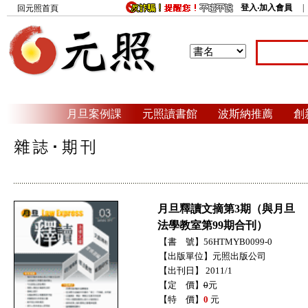
登入‧加入會員
回元照首頁
月旦案例課
元照讀書館
波斯納推薦
創
月旦釋讀文摘第3期（與月旦
法學教室第99期合刊）
【書 號】56HTMYB0099-0
【出版單位】元照出版公司
【出刊日】 2011/1
【定 價】
0
元
【特 價】
0
元