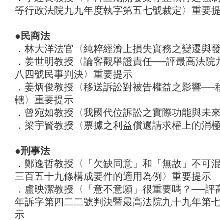
等行政法院九九年度執字第五七號裁定〉重要
●民商法
．林大洋法官〈純粹經濟上損失實務之變遷與
．姜世明教授〈論客觀舉證責任──評最高法院
八四號民事判決〉重要提示
．姜炳俊教授〈移送訴訟對被告權益之影響──
轄〉重要提示
．曾宛如教授〈我國代位訴訟之實際功能與未
．梁宇賢教授〈票據之利益償還請求權上的消
●刑事法
．鄭逸哲教授〈「欠缺同意」和「無故」不可混
三百五十九條構成要件的適用為例〉重要提示
．盧映潔教授〈「意不意願」很重要嗎？──評
年訴字第四二二號判決暨最高法院九十九年第
示