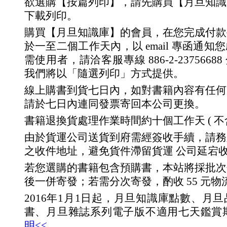
欲選購【按篇列印】，請先購買【月旦知識
下載列印。
購買【月旦知識庫】的會員，在您完成付款
於一至二個工作天內，以 email 專函通
需使用者，請洽客服專線 886-2-23756688 分
我們將以「隨選列印」方式提供。
線上購書到貨七日內，如對書籍內容有任何
請於七日內連同發票寄回本公司更換。
書籍退換貨處理作業時間約十個工作天 ( 不
由於貨運公司送貨到府需經簽收手續，請務
之收件地址，避免貨件滯留貨運 公司延宕
若您選購的書籍包含預購書，本站將採批次
後一併寄發；若需分次寄發，酌收 55 元物
2016年1月1日起，月旦知識庫點數、月
書、月旦雜誌系列電子版不適用七天鑑賞
明<<