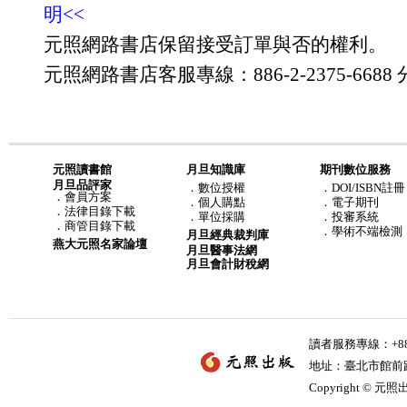
明<<
元照網路書店保留接受訂單與否的權利。
元照網路書店客服專線：886-2-2375-6688 分
元照讀書館
月旦知識庫
期刊數位服務
月旦品評家
．
數位授權
．DOI/ISBN註冊
．
會員方案
．
個人購點
．電子期刊
．
法律目錄下載
．
單位採購
．投審系統
．
商管目錄下載
．學術不端檢測
月旦經典裁判庫
燕大元照名家論壇
月旦醫事法網
月旦會計財稅網
讀者服務專線：+886-
地址：臺北市館前路2
Copyright © 元照