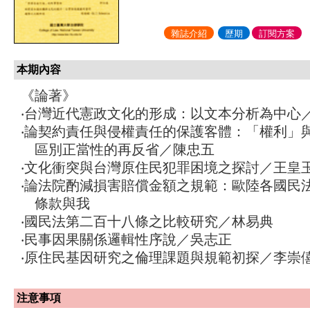
雜誌介紹
歷期
訂閱方案
本期內容
《論著》
‧台灣近代憲政文化的形成：以文本分析為中心
‧論契約責任與侵權責任的保護客體：「權利」
區別正當性的再反省／陳忠五
‧文化衝突與台灣原住民犯罪困境之探討／王皇
‧論法院酌減損害賠償金額之規範：歐陸各國民
條款與我
‧國民法第二百十八條之比較研究／林易典
‧民事因果關係邏輯性序說／吳志正
‧原住民基因研究之倫理課題與規範初探／李崇
注意事項