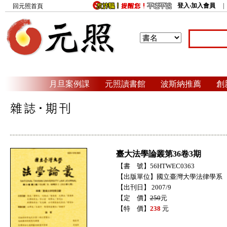
登入‧加入會員
回元照首頁
月旦案例課
元照讀書館
波斯納推薦
創
臺大法學論叢第36卷3期
【書 號】56HTWEC0363
【出版單位】國立臺灣大學法律學系
【出刊日】 2007/9
【定 價】
250
元
【特 價】
238
元