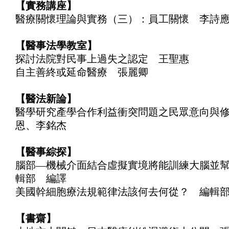
【實務講座】
醫療關懷理論與實務（三）：員工關懷 李
【醫事法學教室】
探討法院對民事上過失之認定 王聖惠
自主善終或延命醫療 張麗卿
【醫法新論】
醫學研究產學合作利益衝突問題之民眾意向與修
恩、李銘杰
【醫事綜探】
腦部—機械介面結合虛擬實境將能訓練大腦並
輯部 編譯
美國幹細胞療法規範律法該何去何從？ 編輯
【書齋】