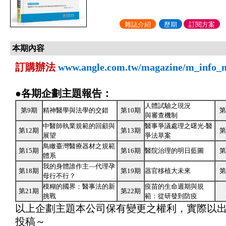
雜誌介紹
歷期
訂閱方案
本期內容
訂購辦法
www.angle.com.tw/magazine/m_info_
●各期企劃主題報告：
人體試驗之現況
第9期
精神醫學與法學的交錯
第10期
第
與審查機制
中醫師執業規範的回顧與
醫事爭議處理之曙光-醫
第12期
第13期
第
展望
爭法草案
鳥瞰臺灣醫療器材之規範
第15期
第16期
醫院治理的明日藍圖
第
體系
我的身體誰作主—代理孕
第18期
第19期
器官移植大未來
第
母行不行？
模糊的國界：醫事法的新
疫苗的生命週期與規
第21期
第22期
挑戰
範：從研發到防疫
以上企劃主題本公司保有變更之權利，實際以
投稿～