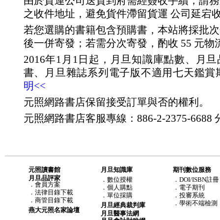
由於貨運公司送貨到府需經簽收手續，請務
之收件地址，避免貨件滯留貨運 公司延宕
若您選購的書籍包含預購書，本站將採批次
後一併寄發；若需分次寄發，酌收 55 元物
2016年1月1日起，月旦知識庫點數、月
書、月旦雜誌系列電子版不適用七天鑑賞
明<<
元照網路書店保留接受訂單與否的權利。
元照網路書店客服專線：886-2-2375-6688 分
元照讀書館
月旦知識庫
期刊數位服務
月旦品評家
．
數位授權
．DOI/ISBN註冊
．
會員方案
．
個人購點
．電子期刊
．
法律目錄下載
．
單位採購
．投審系統
．
商管目錄下載
．學術不端檢測
月旦經典裁判庫
燕大元照名家論壇
月旦醫事法網