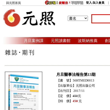
登入‧加入會員
回元照首頁
月旦案例課
元照讀書館
波斯納推薦
創
月旦醫事法報告第13期
【書 號】56HTMED0013
【出版單位】元照出版公司
【出刊日】 2017/11
【定 價】
450
元
【特 價】
450
元