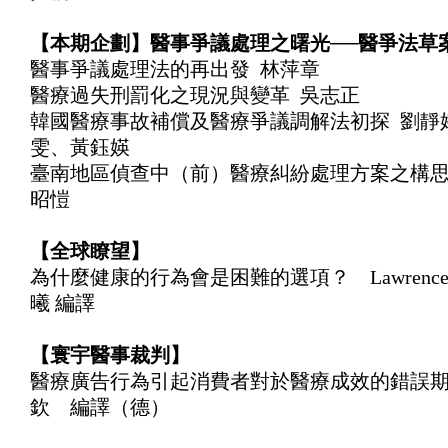
【本期企劃】醫事爭議處理之曙光──醫爭法草
醫事爭議處理法的再出發 林萍章
醫療過失刑罰化之現況與變革 吳志正
韓國醫療事故補償及醫療爭議調解法初探 劉靜
雯、黃鈺媖
臺南地區偵查中（前）醫療糾紛處理方案之構思
昭愷
【全球瞭望】
為什麼健康的行為會是困難的選項？ Lawrence O.
曦 編譯
【寰宇醫事裁判】
醫療廣告行為引起消費者對於醫療成效的錯誤
欽 編譯（德）