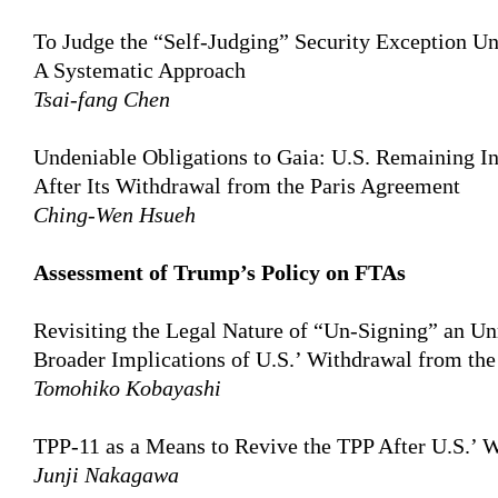
To Judge the “Self-Judging” Security Exception U
A Systematic Approach
Tsai-fang Chen
Undeniable Obligations to Gaia: U.S. Remaining I
After Its Withdrawal from the Paris Agreement
Ching-Wen Hsueh
Assessment of Trump’s Policy on FTAs
Revisiting the Legal Nature of “Un-Signing” an Unr
Broader Implications of U.S.’ Withdrawal from th
Tomohiko Kobayashi
TPP-11 as a Means to Revive the TPP After U.S.’ 
Junji Nakagawa