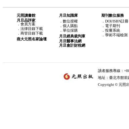
元照讀書館
月旦知識庫
期刊數位服務
月旦品評家
．
數位授權
．DOI/ISBN註冊
．
會員方案
．
個人購點
．電子期刊
．
法律目錄下載
．
單位採購
．投審系統
．
商管目錄下載
．學術不端檢測
月旦經典裁判庫
燕大元照名家論壇
月旦醫事法網
月旦會計財稅網
讀者服務專線：+886-
地址：臺北市館前路2
Copyright © 元照