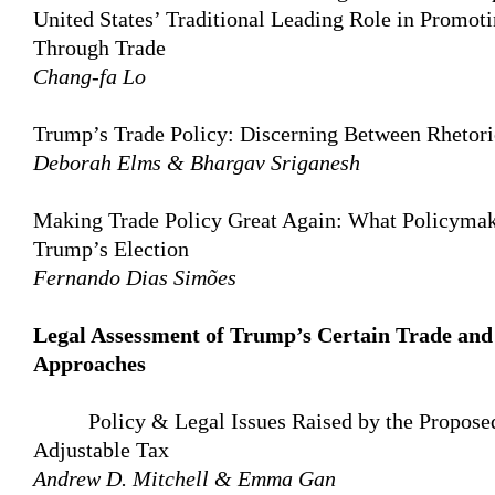
United States’ Traditional Leading Role in Promo
Through Trade
Chang-fa Lo
Trump’s Trade Policy: Discerning Between Rhetori
Deborah Elms & Bhargav Sriganesh
Making Trade Policy Great Again: What Policymak
Trump’s Election
Fernando Dias Simões
Legal Assessment of Trump’s Certain Trade an
Approaches
Policy & Legal Issues Raised by the Proposed
Adjustable Tax
Andrew D. Mitchell & Emma Gan