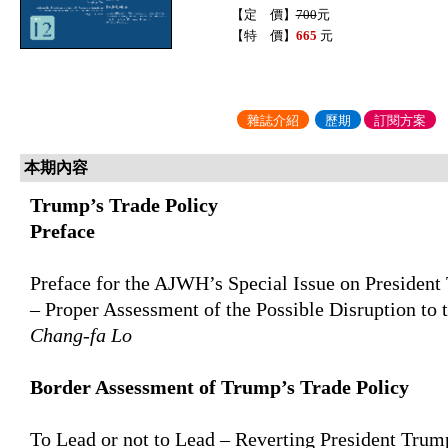
【定 價】
700
元
【特 價】
665
元
雜誌介紹
歷期
訂閱方案
本期內容
Trump’s Trade Policy
Preface
Preface for the AJWH’s Special Issue on President
– Proper Assessment of the Possible Disruption to 
Chang-fa Lo
Border Assessment of Trump’s Trade Policy
To Lead or not to Lead – Reverting President Trum