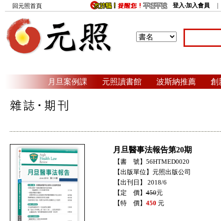
登入‧加入會員
回元照首頁
月旦案例課
元照讀書館
波斯納推薦
創
月旦醫事法報告第20期
【書 號】56HTMED0020
【出版單位】元照出版公司
【出刊日】 2018/6
【定 價】
450
元
【特 價】
450
元