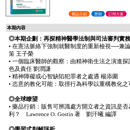
雜誌介紹
歷期
訂閱方案
本期內容
◎本期企劃：再探精神醫學法制與司法審判實
• 在憲法脈絡下強制就醫制度的重新檢視──兼
策 王子榮
• 一個臨床醫師的觀察：由精神衛生法之演進
色及責任 劉潤謙
• 精神障礙或心智缺陷犯罪者之處遇 楊添圍
• 恣意的教化可能：取徑行為科學以重構教化之
◎全球瞭望
• 藥品行銷：販售可辨識處方開立者之資訊是
利？ Lawrence O. Gostin 著 劉汗曦 編譯
◎學習式判解評析