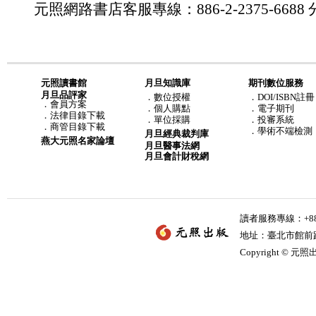
元照網路書店客服專線：886-2-2375-6688 分
元照讀書館
月旦知識庫
期刊數位服務
月旦品評家
．
數位授權
．DOI/ISBN註冊
．
會員方案
．
個人購點
．電子期刊
．
法律目錄下載
．
單位採購
．投審系統
．
商管目錄下載
．學術不端檢測
月旦經典裁判庫
燕大元照名家論壇
月旦醫事法網
月旦會計財稅網
讀者服務專線：+886-
地址：臺北市館前路2
Copyright © 元照