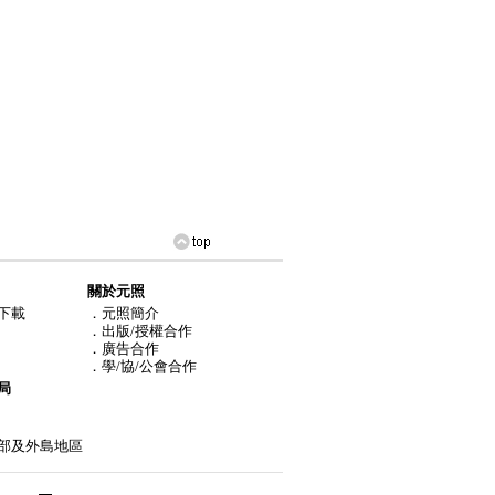
關於元照
下載
．元照簡介
．出版/授權合作
．廣告合作
．學/協/公會合作
局
部及外島地區