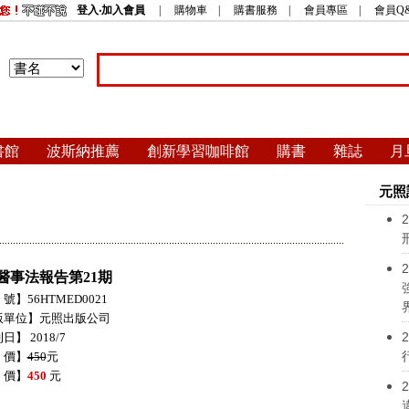
登入‧加入會員
|
購物車
|
購書服務
|
會員專區
|
會員Q
書館
波斯納推薦
創新學習咖啡館
購書
雜誌
月
元照
2
2
醫事法報告第21期
號】56HTMED0021
版單位】元照出版公司
2
日】 2018/7
 價】
450
元
 價】
450
元
2