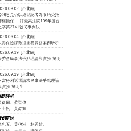
026.09.02 [台北館]
論利息是否以經登記者為限始受抵
押權擔保──評最高法院109年度台
上字第2741號民事判決
026.09.04 [台北館]
人壽保險課徵遺產稅實務案例研析
026.09.19 [台北館]
管委會民事法爭點理論與實務-劉明
生
026.09.19 [台北館]
不當得利返還請求民事法爭點理論
與實務-劉明生
議題評析
吳從周、蔡聖偉、
王士帆、黃銘輝
實例研討
陳忠五、葉啓洲、林秀雄、
沈冠伶、王皇玉、許恒達、