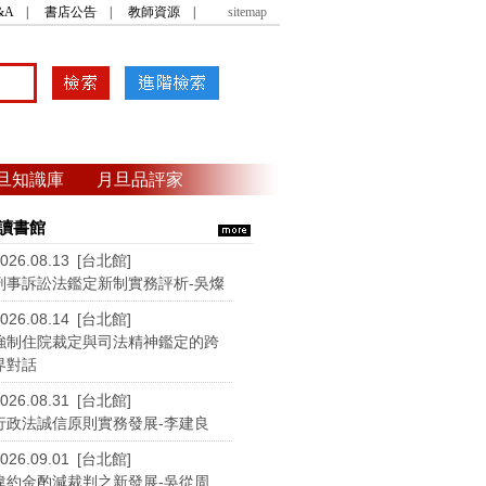
&A
|
書店公告
|
教師資源
|
sitemap
旦知識庫
月旦品評家
讀書館
026.08.13 [台北館]
刑事訴訟法鑑定新制實務評析-吳燦
026.08.14 [台北館]
強制住院裁定與司法精神鑑定的跨
界對話
026.08.31 [台北館]
行政法誠信原則實務發展-李建良
026.09.01 [台北館]
違約金酌減裁判之新發展-吳從周