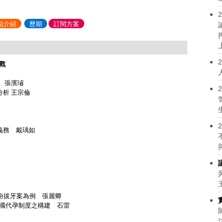
2
誌介紹
歷期
訂閱方案
2
戰
珍、張濱璿
2
分析 王宗倫
2
義務 戴瑀如
糾紛拔牙案為例 張麗卿
中國代孕制度之構建 石雷