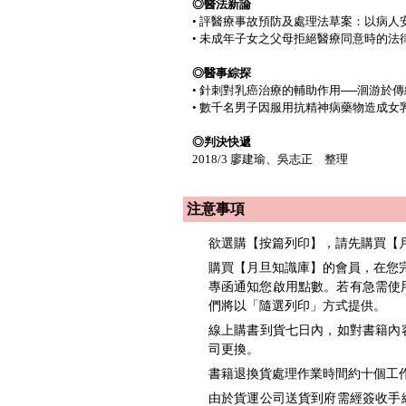
◎醫法新論
• 評醫療事故預防及處理法草案：以病
• 未成年子女之父母拒絕醫療同意時的法
◎醫事綜探
• 針刺對乳癌治療的輔助作用──洄游於
• 數千名男子因服用抗精神病藥物造成
◎判決快遞
2018/3 廖建瑜、吳志正 整理
注意事項
欲選購【按篇列印】，請先購買【
購買【月旦知識庫】的會員，在您完
專函通知您啟用點數。若有急需使用者，請洽
們將以「隨選列印」方式提供。
線上購書到貨七日內，如對書籍內
司更換。
書籍退換貨處理作業時間約十個工作天
由於貨運公司送貨到府需經簽收手