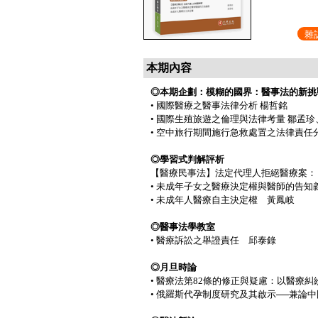
雜
本期內容
◎本期企劃：模糊的國界：醫事法的新挑
• 國際醫療之醫事法律分析 楊哲銘
• 國際生殖旅遊之倫理與法律考量 鄒孟
• 空中旅行期間施行急救處置之法律責任
◎學習式判解評析
【醫療民事法】法定代理人拒絕醫療案：
• 未成年子女之醫療決定權與醫師的告知
• 未成年人醫療自主決定權 黃鳳岐
◎醫事法學教室
• 醫療訴訟之舉證責任 邱泰錄
◎月旦時論
• 醫療法第82條的修正與疑慮：以醫療
• 俄羅斯代孕制度研究及其啟示──兼論