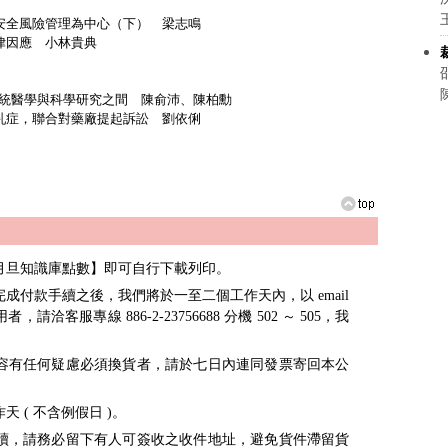
人安全風險管理為中心（下） 梁志鳴
律因應 小林貴典
傳統醫學與科學研究之間 陳俞沛、陳柏勳
女乳症，聯合對藥廠提起訴訟 劉依俐
月旦知識庫點數】即可自行下載列印。
成付款手續之後，我們將於一至二個工作天內，以 email
客服專線 886-2-23756688 分機 502 ～ 505，我
容有任何疑慮必須換貨者，請於七日內連同發票寄回本公
 ( 不含例假日 )。
續，請務必留下有人可簽收之收件地址，避免貨件滯留貨