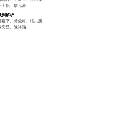
王士帆、廖元豪
裁判解析
邵慶平、黃鼎軒、張志朋、
陳奕廷、陳裕涵