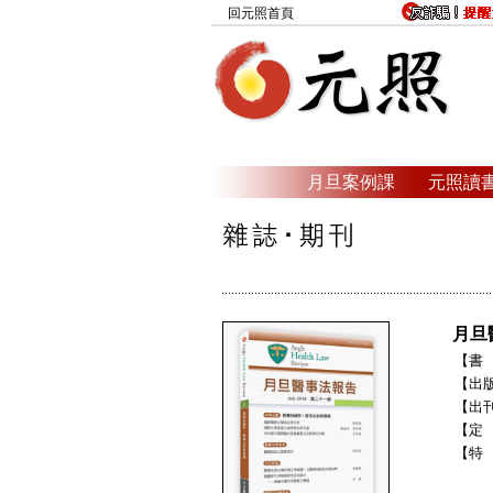
回元照首頁
月旦案例課
元照讀
月旦
【書 
【出
【出刊
【定
【特