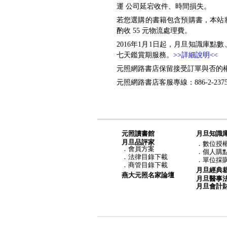
運 公司延宕收件、時間損失。
若您選購的書籍包含預購書，本站
酌收 55 元物流處理費。
2016年1月1日起，月旦知識庫
七天鑑賞期服務。
>>詳細說明<<
元照網路書店保留接受訂單與否的
元照網路書店客服專線：886-2-2375-6
元照讀書館
月旦知識
月旦品評家
．
數位授
．
會員方案
．
個人購
．
法律目錄下載
．
單位採
．
商管目錄下載
月旦經典
燕大元照名家論壇
月旦醫事
月旦會計