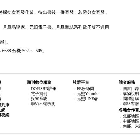
將採批次寄發作業，待出書後一併寄發；若需分次寄發，
點數、月旦品評家、元照電子書、月旦雜誌系列電子版不適用
權利。
688 分機 502 ～ 505。
庫
期刊數位服務
社群平台
讀者服務
權
．DOI/ISBN註冊
．FB粉絲團
．圖書目錄
點
．電子期刊
．元照Youtube
．購物說明
購
．投審系統
．元照LINE@
．團體訂購
．學術不端檢測
．聯絡客服
裁判庫
各地合作書
法網
財稅網
．北部地區
．中部地區
．南部、東