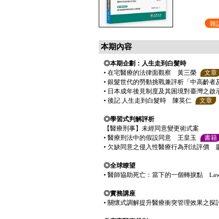
雜
本期內容
◎本期企劃：人生走到白髮時
• 在宅醫療的法律面觀察 黃三榮
文章
• 銀髮世代的勞動挑戰兼評析「中高齡者
• 日本成年後見制度及其困境對臺灣之啟
• 後記 人生走到白髮時 陳英仁
文章
◎學習式判解評析
【醫療刑事】未經同意變更術式案
• 醫療刑法中的假設同意 王皇玉
書籍
• 欠缺同意之侵入性醫療行為刑法評價 
◎全球瞭望
• 醫師協助死亡：當下的一個轉捩點 Lawrence
◎實務講座
• 關懷式調解提升醫療衝突管理效果之探