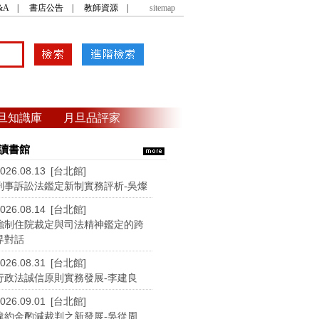
&A
|
書店公告
|
教師資源
|
sitemap
旦知識庫
月旦品評家
讀書館
026.08.13 [台北館]
刑事訴訟法鑑定新制實務評析-吳燦
026.08.14 [台北館]
強制住院裁定與司法精神鑑定的跨
界對話
026.08.31 [台北館]
行政法誠信原則實務發展-李建良
026.09.01 [台北館]
違約金酌減裁判之新發展-吳從周