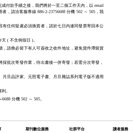
成付款手續之後，我們將於一至二個工作天內，以 email
客服專線 886-2-23756688 分機 502 ～ 505，我
容有任何疑慮必須換貨者，請於七日內連同發票寄回本公
 ( 不含例假日 )。
續，請務必留下有人可簽收之收件地址，避免貨件滯留貨
將採批次寄發作業，待出書後一併寄發；若需分次寄發，
點數、月旦品評家、元照電子書、月旦雜誌系列電子版不適用
權利。
688 分機 502 ～ 505。
庫
期刊數位服務
社群平台
讀者服務