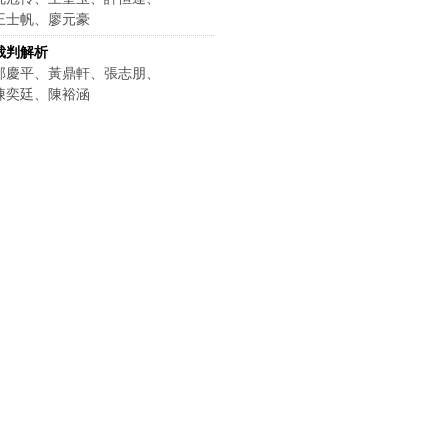
王士帆、廖元豪
裁判解析
邵慶平、黃鼎軒、張志朋、
陳奕廷、陳裕涵