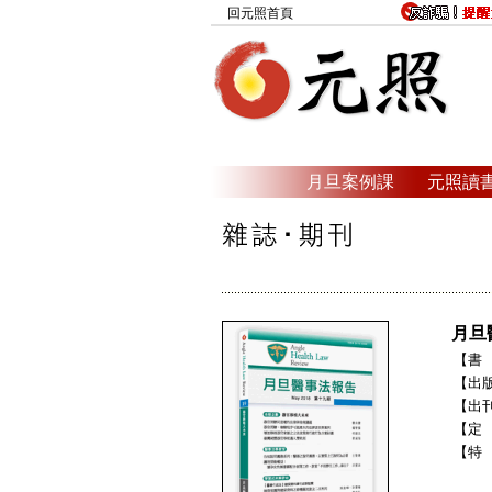
回元照首頁
月旦案例課
元照讀
月旦
【書 
【出
【出刊
【定
【特