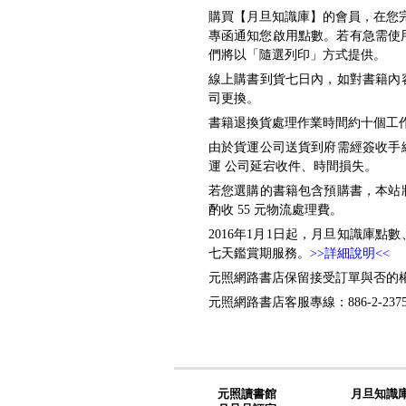
購買【月旦知識庫】的會員，在您完
專函通知您啟用點數。若有急需使用者，請洽
們將以「隨選列印」方式提供。
線上購書到貨七日內，如對書籍內
司更換。
書籍退換貨處理作業時間約十個工作天
由於貨運公司送貨到府需經簽收手
運 公司延宕收件、時間損失。
若您選購的書籍包含預購書，本站
酌收 55 元物流處理費。
2016年1月1日起，月旦知識庫
七天鑑賞期服務。
>>詳細說明<<
元照網路書店保留接受訂單與否的
元照網路書店客服專線：886-2-2375-6
元照讀書館
月旦知識