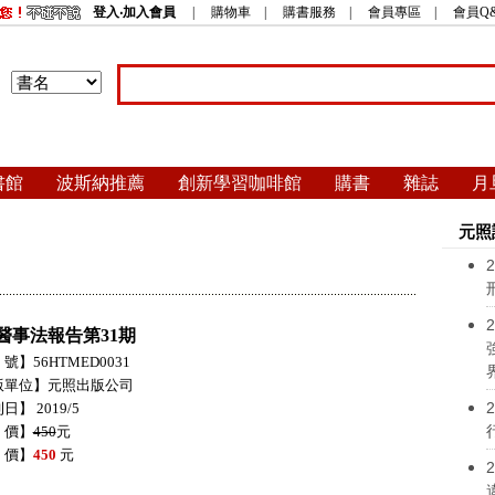
登入‧加入會員
|
購物車
|
購書服務
|
會員專區
|
會員Q
書館
波斯納推薦
創新學習咖啡館
購書
雜誌
月
元照
2
2
醫事法報告第31期
號】56HTMED0031
版單位】元照出版公司
2
日】 2019/5
 價】
450
元
 價】
450
元
2