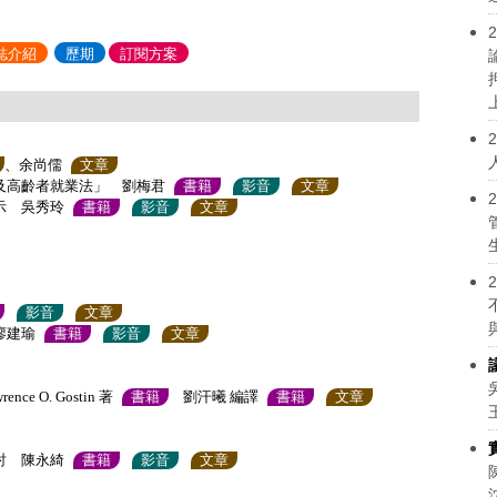
2
誌介紹
歷期
訂閱方案
2
、余尚儒
文章
及高齡者就業法」 劉梅君
書籍
影音
文章
2
示 吳秀玲
書籍
影音
文章
2
影音
文章
廖建瑜
書籍
影音
文章
 O. Gostin 著
書籍
劉汗曦 編譯
書籍
文章
討 陳永綺
書籍
影音
文章