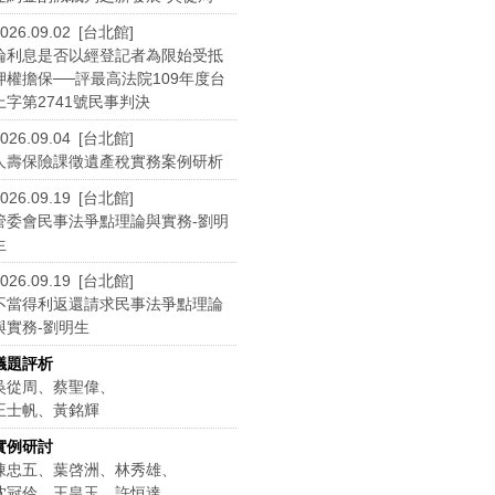
026.09.02 [台北館]
論利息是否以經登記者為限始受抵
押權擔保──評最高法院109年度台
上字第2741號民事判決
026.09.04 [台北館]
人壽保險課徵遺產稅實務案例研析
026.09.19 [台北館]
管委會民事法爭點理論與實務-劉明
生
026.09.19 [台北館]
不當得利返還請求民事法爭點理論
與實務-劉明生
議題評析
吳從周、蔡聖偉、
王士帆、黃銘輝
實例研討
陳忠五、葉啓洲、林秀雄、
沈冠伶、王皇玉、許恒達、