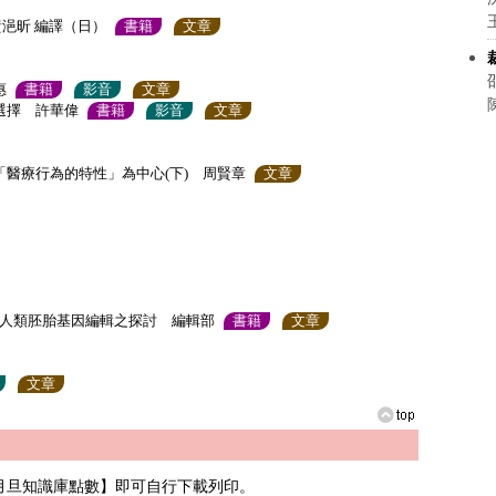
黃浥昕 編譯（日）
書籍
文章
惠
書籍
影音
文章
選擇 許華偉
書籍
影音
文章
「醫療行為的特性」為中心(下) 周賢章
文章
用於人類胚胎基因編輯之探討 編輯部
書籍
文章
文章
月旦知識庫點數】即可自行下載列印。