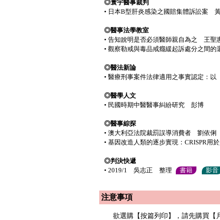
◎寰宇醫事裁判
• 日本B型肝炎感染之國賠集體訴訟案 
◎醫事法學教室
• 告知說明是否必須醫師親自為之 王聖
• 觀察勒戒與毒品戒癮緩起訴處分之間的
◎醫法新論
• 醫療刑事案件法律適用之事實認定：以
◎醫學人文
• 民國時期中醫醫事糾紛研究 彭博
◎醫事綜探
• 澳大利亞法院裁罰誤導消費者 劉依俐
• 基因改造人類的逐步實現：CRISPR
◎判決快遞
• 2019/1 吳志正 整理
書籍
影音
注意事項
欲選購【按篇列印】，請先購買【