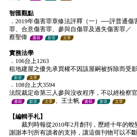
智匯觀點
．2019年傷害罪章修法評釋（一）──評普通
罪、合意傷害罪、參與自傷罪及過失傷害罪／
蔡聖偉
書籍
影音
文章
實務法學
．106台上1263
租地建屋之優先承買權不因該屋嗣被拆除而受
影音
文章
．108台上大3594
法院裁定命第三人參與沒收程序，不以經檢察
、王士帆
書籍
影音
文章
書籍
影音
文章
【編輯手札】
裁判時報從2010年2月創刊，歷經十年的蛻變
謝謝本刊所有讀者的支持，讓這個刊物可以不