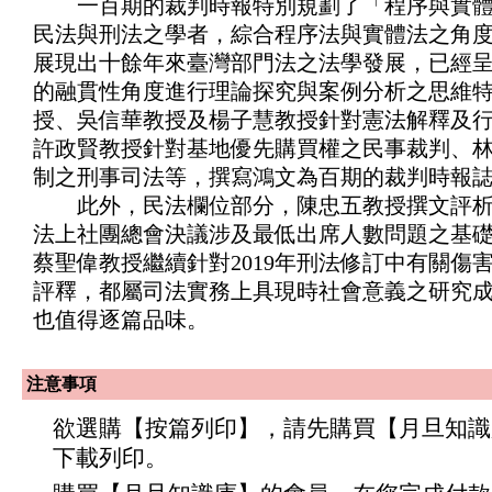
一百期的裁判時報特別規劃了「程序與實體
民法與刑法之學者，綜合程序法與實體法之角
展現出十餘年來臺灣部門法之法學發展，已經
的融貫性角度進行理論探究與案例分析之思維
授、吳信華教授及楊子慧教授針對憲法解釋及
許政賢教授針對基地優先購買權之民事裁判、
制之刑事司法等，撰寫鴻文為百期的裁判時報
此外，民法欄位部分，陳忠五教授撰文評析
法上社團總會決議涉及最低出席人數問題之基
蔡聖偉教授繼續針對2019年刑法修訂中有關傷
評釋，都屬司法實務上具現時社會意義之研究
也值得逐篇品味。
注意事項
欲選購【按篇列印】，請先購買【月旦知識
下載列印。