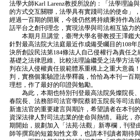
法學大師Karl Larenz教授所說的：「法學理
的方式交互關聯，法學具有實踐司法的使命」
經過一百期的開展，今後仍然將持續秉持作為
話平台之創刊理念，實現法學與司法相互協
本期月旦講堂，臺灣大學名譽教授王澤鑑大
針對最高法院大法庭最近作成備受矚目的108年度
決所創設民法第184條法人自己侵權行為責任
基礎之法律思維、比較法理論繼受之法學方法
判在法人侵權責任規範體系重構上之重大意義
判，實務個案驗證法學釋義，恰恰為本刊一百
理想，作了最好的印證與勉勵。
為此，本期也特別刊登最高法院吳燦院長、
春院長、法務部司法官學院蔡碧玉院長等司法
新進法官的重要建言與期許，希望讀者在本刊
資深法律人對司法志業的使命與熱情。藉此，亦
期開始，規劃加入「法苑‧法觀」新專欄，刊登
師等撰寫的短篇知性文章，也請本刊讀者期待