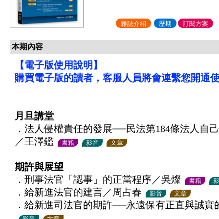
雜誌介紹
歷期
訂閱方案
本期內容
【電子版使用說明】
購買電子版的讀者，客服人員將會連繫您開通
月旦講堂
．法人侵權責任的發展──民法第184條法人自
／王澤鑑
書籍
影音
文章
期許與展望
．刑事法官「認事」的正當程序／吳燦
書籍
．給新進法官的建言／周占春
影音
文章
．給新進司法官的期許──永遠保有正直與誠實
影音
文章