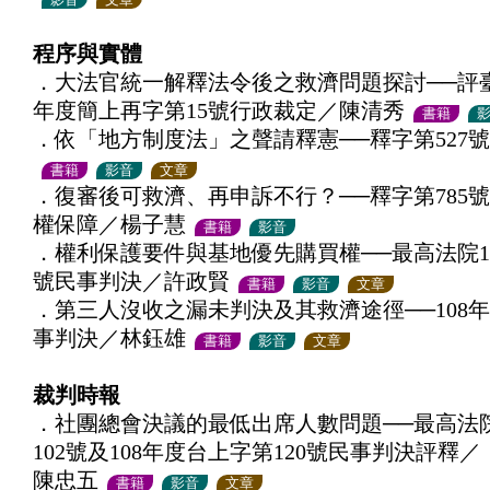
程序與實體
．大法官統一解釋法令後之救濟問題探討──評臺
年度簡上再字第15號行政裁定／陳清秀
書籍
．依「地方制度法」之聲請釋憲──釋字第527
書籍
影音
文章
．復審後可救濟、再申訴不行？──釋字第785
權保障／楊子慧
書籍
影音
．權利保護要件與基地優先購買權──最高法院10
號民事判決／許政賢
書籍
影音
文章
．第三人沒收之漏未判決及其救濟途徑──108年
事判決／林鈺雄
書籍
影音
文章
裁判時報
．社團總會決議的最低出席人數問題──最高法院
102號及108年度台上字第120號民事判決評釋／
陳忠五
書籍
影音
文章