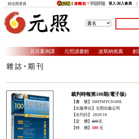
登入‧加入會員
回元照首頁
月旦案例課
元照讀書館
波斯納推薦
創
裁判時報第100期(電子版)
【書 號】56HTMYC0100E
【出版單位】元照出版公司
【出刊日】 2020/10
【定 價】
400
元
【特 價】
380
元