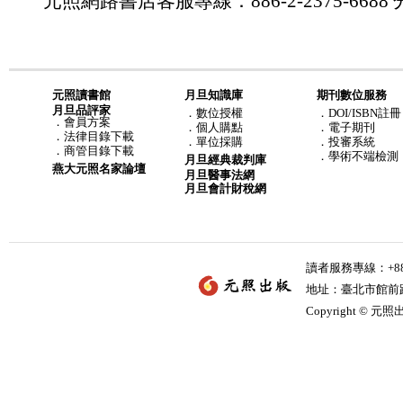
元照網路書店客服專線：886-2-2375-6688 分
元照讀書館
月旦知識庫
期刊數位服務
月旦品評家
．
數位授權
．DOI/ISBN註冊
．
會員方案
．
個人購點
．電子期刊
．
法律目錄下載
．
單位採購
．投審系統
．
商管目錄下載
．學術不端檢測
月旦經典裁判庫
燕大元照名家論壇
月旦醫事法網
月旦會計財稅網
讀者服務專線：+886-
地址：臺北市館前路2
Copyright © 元照