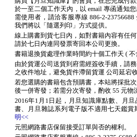
購買【月旦知識庫】的會員，在您完成付款
於一至二個工作天內，以 email 專函通
需使用者，請洽客服專線 886-2-23756688 分
我們將以「隨選列印」方式提供。
線上購書到貨七日內，如對書籍內容有任何
請於七日內連同發票寄回本公司更換。
書籍退換貨處理作業時間約十個工作天 ( 不
由於貨運公司送貨到府需經簽收手續，請務
之收件地址，避免貨件滯留貨運 公司延宕
若您選購的書籍包含預購書，本站將採批次
後一併寄發；若需分次寄發，酌收 55 元物
2016年1月1日起，月旦知識庫點數、月
書、月旦雜誌系列電子版不適用七天鑑賞
明<<
元照網路書店保留接受訂單與否的權利。