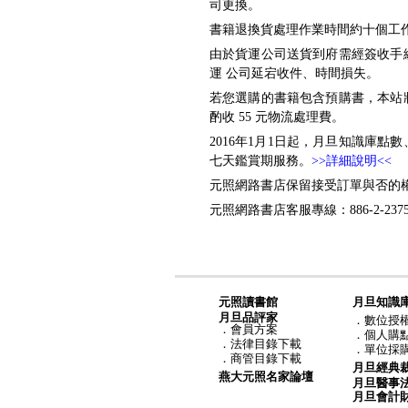
司更換。
書籍退換貨處理作業時間約十個工作天
由於貨運公司送貨到府需經簽收手
運 公司延宕收件、時間損失。
若您選購的書籍包含預購書，本站
酌收 55 元物流處理費。
2016年1月1日起，月旦知識庫
七天鑑賞期服務。
>>詳細說明<<
元照網路書店保留接受訂單與否的
元照網路書店客服專線：886-2-2375-6
元照讀書館
月旦知識
月旦品評家
．
數位授
．
會員方案
．
個人購
．
法律目錄下載
．
單位採
．
商管目錄下載
月旦經典
燕大元照名家論壇
月旦醫事
月旦會計