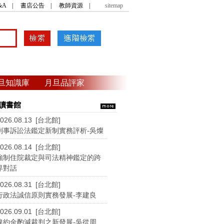
&A
|
書店公告
|
教師資源
|
sitemap
旦知識庫
月旦品評家
讀書館
026.08.13 [台北館]
刑事訴訟法鑑定新制實務評析-吳燦
026.08.14 [台北館]
強制住院裁定與司法精神鑑定的跨
界對話
026.08.31 [台北館]
行政法誠信原則實務發展-李建良
026.09.01 [台北館]
違約金酌減裁判之新發展-吳從周