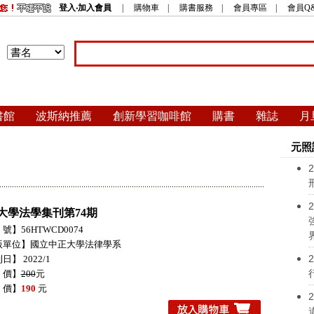
登入‧加入會員
|
購物車
|
購書服務
|
會員專區
|
會員Q
書館
波斯納推薦
創新學習咖啡館
購書
雜誌
月
元照
2
2
大學法學集刊第74期
號】56HTWCD0074
版單位】國立中正大學法律學系
2
日】 2022/1
 價】
200
元
 價】
190
元
2