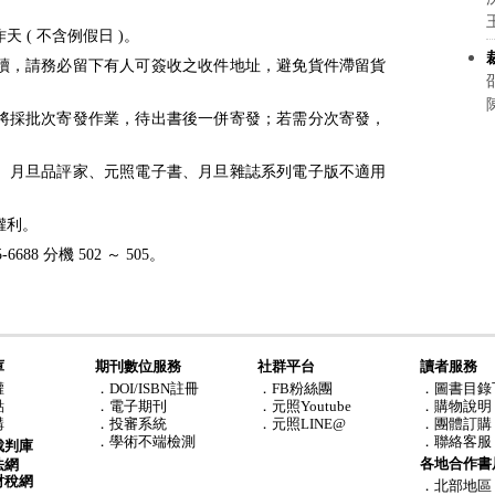
 ( 不含例假日 )。
續，請務必留下有人可簽收之收件地址，避免貨件滯留貨
將採批次寄發作業，待出書後一併寄發；若需分次寄發，
點數、月旦品評家、元照電子書、月旦雜誌系列電子版不適用
權利。
688 分機 502 ～ 505。
庫
期刊數位服務
社群平台
讀者服務
權
．DOI/ISBN註冊
．FB粉絲團
．圖書目錄
點
．電子期刊
．元照Youtube
．購物說明
購
．投審系統
．元照LINE@
．團體訂購
．學術不端檢測
．聯絡客服
裁判庫
各地合作書
法網
財稅網
．北部地區