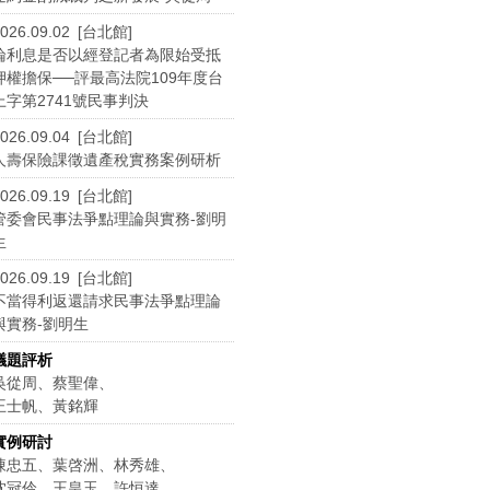
026.09.02 [台北館]
論利息是否以經登記者為限始受抵
押權擔保──評最高法院109年度台
上字第2741號民事判決
026.09.04 [台北館]
人壽保險課徵遺產稅實務案例研析
026.09.19 [台北館]
管委會民事法爭點理論與實務-劉明
生
026.09.19 [台北館]
不當得利返還請求民事法爭點理論
與實務-劉明生
議題評析
吳從周、蔡聖偉、
王士帆、黃銘輝
實例研討
陳忠五、葉啓洲、林秀雄、
沈冠伶、王皇玉、許恒達、