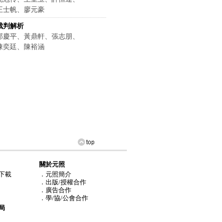
王士帆、廖元豪
裁判解析
邵慶平、黃鼎軒、張志朋、
陳奕廷、陳裕涵
關於元照
下載
．元照簡介
．出版/授權合作
．廣告合作
．學/協/公會合作
局