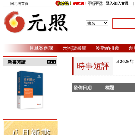
登入‧加入會員
回元照首頁
月旦案例課
元照讀書館
波斯納推薦
創
2026年
新書閱讀
時事短評
發佈日期
標題