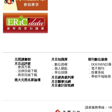
元照讀書館
月旦知識庫
期刊數位服務
月旦品評家
．
數位授權
．DOI/ISBN註冊
．
會員方案
．
個人購點
．電子期刊
．
法律目錄下載
．
單位採購
．投審系統
．
商管目錄下載
．學術不端檢測
月旦經典裁判庫
燕大元照名家論壇
月旦醫事法網
月旦會計財稅網
讀者服務專線：+886-