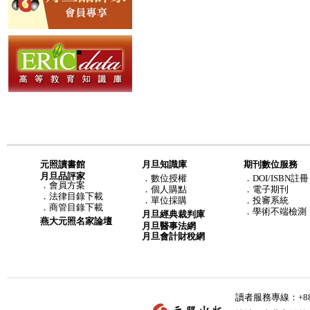
元照讀書館
月旦知識庫
期刊數位服務
月旦品評家
．
數位授權
．DOI/ISBN註冊
．
會員方案
．
個人購點
．電子期刊
．
法律目錄下載
．
單位採購
．投審系統
．
商管目錄下載
．學術不端檢測
月旦經典裁判庫
燕大元照名家論壇
月旦醫事法網
月旦會計財稅網
讀者服務專線：+886-