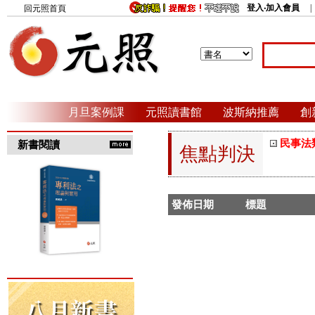
登入‧加入會員
回元照首頁
月旦案例課
元照讀書館
波斯納推薦
創
民事法
新書閱讀
焦點判決
發佈日期
標題