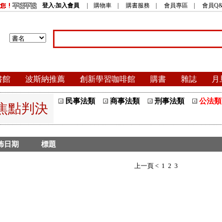
登入‧加入會員
|
購物車
|
購書服務
|
會員專區
|
會員Q&
書館
波斯納推薦
創新學習咖啡館
購書
雜誌
月
民事法類
商事法類
刑事法類
公法類
焦點判決
佈日期
標題
上一頁 <
1
2
3