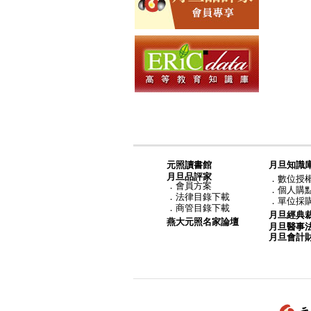
元照讀書館
月旦知識
月旦品評家
．
數位授
．
會員方案
．
個人購
．
法律目錄下載
．
單位採
．
商管目錄下載
月旦經典
燕大元照名家論壇
月旦醫事
月旦會計