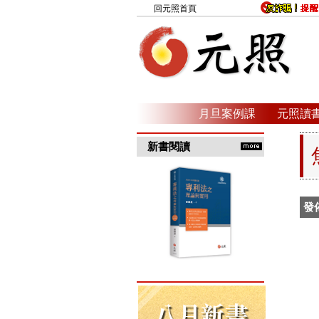
回元照首頁
月旦案例課
元照讀
新書閱讀
發