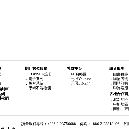
庫
期刊數位服務
社群平台
讀者服務
權
．DOI/ISBN註冊
．FB粉絲團
．圖書目錄
點
．電子期刊
．元照Youtube
．購物說明
購
．投審系統
．元照LINE@
．團體訂購
．學術不端檢測
．聯絡客服
裁判庫
各地合作書
法網
財稅網
．北部地區
．中部地區
．南部、東
讀者服務專線：+886-2-23756688 傳真：+886-2-23318496
客