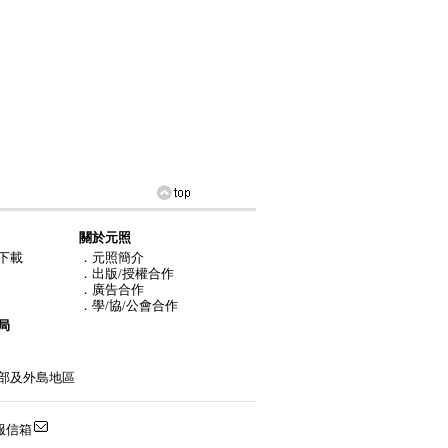
關於元照
下載
．元照簡介
．出版/授權合作
．廣告合作
．學/協/公會合作
局
部及外島地區
服信箱