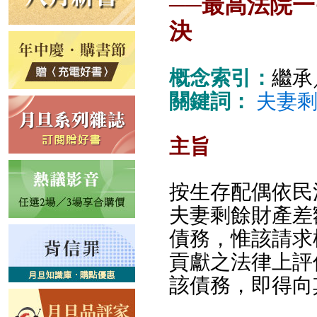
──最高法院
決
概念索引：
繼承
關鍵詞：
夫妻
主旨
按生存配偶依民
夫妻剩餘財產差
債務，惟該請求
貢獻之法律上評
該債務，即得向