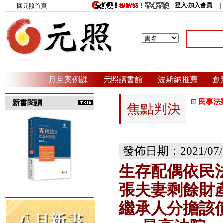
登入‧加入會員
回元照首頁
月旦案例課
元照讀書館
波斯納推薦
創
民事法
新書閱讀
焦點判決
發佈日期：2021/07/
生存配偶依民法
張夫妻剩餘財
繼承人分擔該