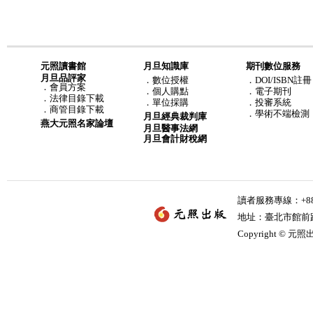
元照讀書館
月旦知識庫
期刊數位服務
月旦品評家
．
數位授權
．DOI/ISBN註冊
．
會員方案
．
個人購點
．電子期刊
．
法律目錄下載
．
單位採購
．投審系統
．
商管目錄下載
．學術不端檢測
月旦經典裁判庫
燕大元照名家論壇
月旦醫事法網
月旦會計財稅網
讀者服務專線：+886-
地址：臺北市館前路2
Copyright © 元照