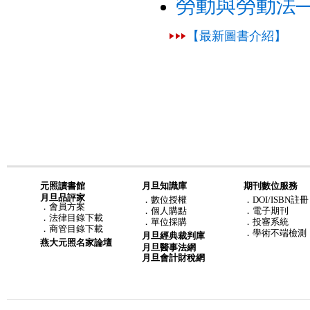
勞動與勞動法
【最新圖書介紹】
元照讀書館
月旦知識庫
期刊數位服務
月旦品評家
．
數位授權
．DOI/ISBN註冊
．
會員方案
．
個人購點
．電子期刊
．
法律目錄下載
．
單位採購
．投審系統
．
商管目錄下載
．學術不端檢測
月旦經典裁判庫
燕大元照名家論壇
月旦醫事法網
月旦會計財稅網