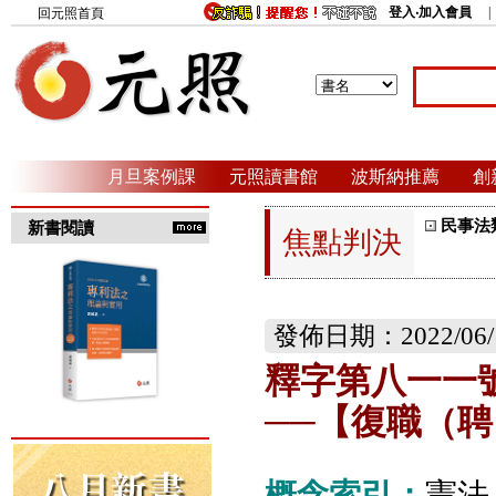
登入‧加入會員
回元照首頁
月旦案例課
元照讀書館
波斯納推薦
創
民事法
新書閱讀
焦點判決
發佈日期：2022/06/
釋字第八一一
──【復職（
概念索引：
憲法