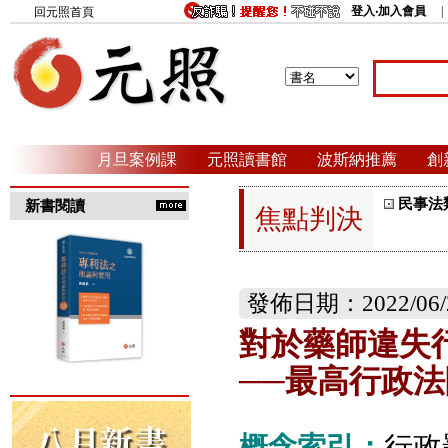
登入‧加入會員
回元照首頁
月旦案例課
元照讀書館
波斯納推薦
創
民事法
新書閱讀
焦點判決
發佈日期：2022/06/
對於藥師違失
──最高行政
概念索引：
行政