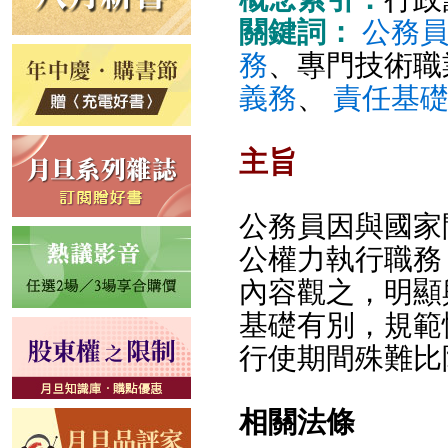
關鍵詞：
公務
務
、專門技術職
義務
、
責任基
主旨
公務員因與國家
公權力執行職務
內容觀之，明顯
基礎有別，規範
行使期間殊難比
相關法條