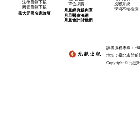
．
法律目錄下載
．
單位採購
．投審系統
．
商管目錄下載
．學術不端檢測
月旦經典裁判庫
燕大元照名家論壇
月旦醫事法網
月旦會計財稅網
讀者服務專線：+886-
地址：臺北市館前路2
Copyright © 元照