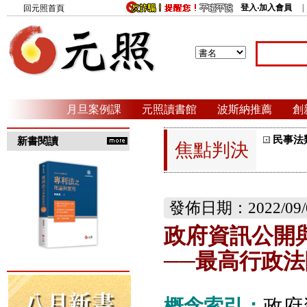
登入‧加入會員
回元照首頁
月旦案例課
元照讀書館
波斯納推薦
創
民事法
新書閱讀
焦點判決
發佈日期：2022/09/
政府資訊公開
──最高行政法
概念索引：
政府