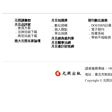
元照讀書館
月旦知識庫
期刊數位服務
月旦品評家
．
數位授權
．DOI/ISBN註冊
．
會員方案
．
個人購點
．電子期刊
．
法律目錄下載
．
單位採購
．投審系統
．
商管目錄下載
．學術不端檢測
月旦經典裁判庫
燕大元照名家論壇
月旦醫事法網
月旦會計財稅網
讀者服務專線：+886-
地址：臺北市館前路2
Copyright © 元照