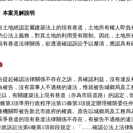
、本案見解說明
有土地經認定屬建築法上的現有巷道，土地所有權人即負
的公法上義務，對其土地的利用受有限制。因此，土地所
現有巷道法律關係，欲透過確認訴訟予以釐清，應認具有
錄
告提起確認法律關係不存在之訴，具確認利益，沒有違反
為被告，沒有當事人不適格的違法，惟就被告城鄉局及工
.是以，有關建築法上現有巷道（亦為市區道路）的認定，
2條第3項準用行政程序法第15條第3項規定辦理權限委任
路機關即被告新北市政府的權責。原告以城鄉局及工務局
系爭巷道的現有巷道法律關係不存在，有被告不適格的違
.行政訴訟法第6條第1項前段規定：「……確認公法上法