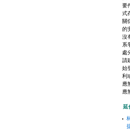
要
式
關
的
沒
系
處
請
始
利
應
應
延