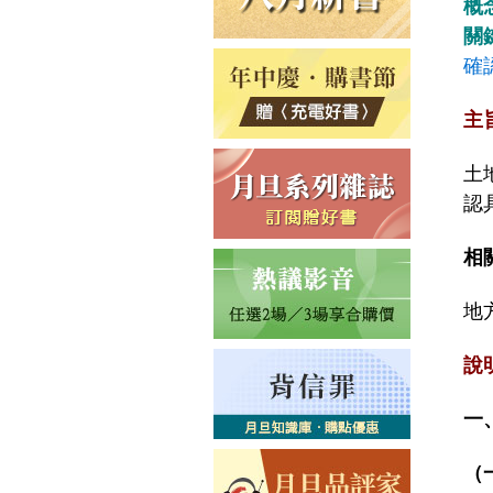
概
關
確
主
土
認
相
地
說
一
（