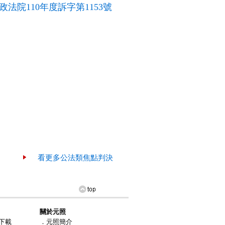
院110年度訴字第1153號
看更多公法類焦點判決
關於元照
下載
．元照簡介