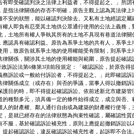
告有即受確認判決之法律上利益者，不得提起之。」所謂
，是指法律關係的存否不明確，原告主觀上認為其法律上
種不安的狀態，能以確認判決除去。又私有土地經認定屬
有權人即負有忍受其土地供公眾通行使用的公法上義務，
此，土地所有權人爭執其所有的土地不具現有巷道法律關
，應認具有確認利益。原告為系爭土地的共有人，系爭土
使用，致原告就系爭土地的使用權能受有限制，則系爭土
法律關係，關涉其土地的使用權能與範圍，原告提起確認
.行政訴訟法第6條第3項前段規定：「確認訴訟，於原告
義務訴訟或一般給付訴訟者，不得提起之。」此即確認訴
法律關係成立（或存在）與否的爭議，當事人得以撤銷訴
保護目的時，即不得提起確認訴訟。依前述新北市建築管
道的種類多元，須具備一定的條件始得成立，成立與否、
權人的財產權、鄰人通行自由或為建築的財產權行使等，
定，是就已經存在的法律狀態為拘束性確認，屬確認性質
有不服，基於確認訴訟補充性，原則上應提起撤銷訴訟以
。提起確認訴訟，違反確認訴訟補充性者，起訴即不合法