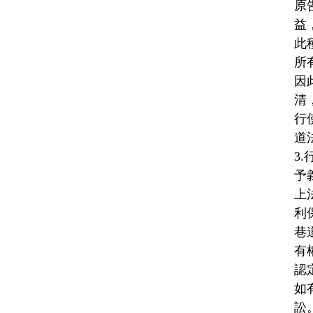
原
益
此
所
因
清
行
道
3
予
上
利
巷
有
認
如
訟