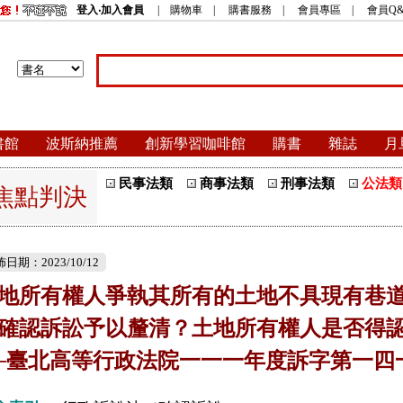
登入‧加入會員
|
購物車
|
購書服務
|
會員專區
|
會員Q&
書館
波斯納推薦
創新學習咖啡館
購書
雜誌
月
民事法類
商事法類
刑事法類
公法類
焦點判決
日期：2023/10/12
地所有權人爭執其所有的土地不具現有巷
確認訴訟予以釐清？土地所有權人是否得
─臺北高等行政法院一一一年度訴字第一四