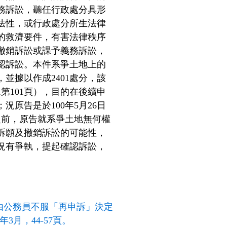
務訴訟，聽任行政處分具形
法性，或行政處分所生法律
的救濟要件，有害法律秩序
撤銷訴訟或課予義務訴訟，
認訴訟。本件系爭土地上的
並據以作成2401處分，該
第101頁），目的在後續申
原告是於100年5月26日
之前，原告就系爭土地無何權
起訴願及撤銷訴訟的可能性，
況有爭執，提起確認訴訟，
─由公務員不服「再申訴」決定
3月，44-57頁。