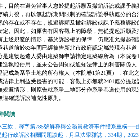
件，目的在避免當事人怠於提起訴願及撤銷訴訟或課予義
存續力後，再以無起訴期間限制的確認訴訟爭執處分的合
係的存在或不存在，規避訴願及撤銷訴訟或課予義務訴訟
安定。因此，如原告有因客觀上的障礙，無從提起訴願及
有上述規避的情形，基於訴訟權的保障，仍應准允提起確
爭巷道前於83年間已經被告新北市政府認定屬於現有巷道，
分是建物起造人委由建築師申請指定建築線所為（本院卷1
建造執照使用，並未公告周知或通知法律上的利害關係人；況
登記成為系爭土地的所有權人（本院卷1第21頁），在此
或法律上利益受侵害的可能，客觀上亦無就2401處分提
無規避情形，則原告就系爭土地部分作系爭巷道使用的現
無違確認訴訟補充性原則。
伸閱讀
林三欽，釋字第785號解釋與公務員救濟事件體系重構─
提起行政訴訟相關問題談起，月旦法學雜誌，334期，2023年