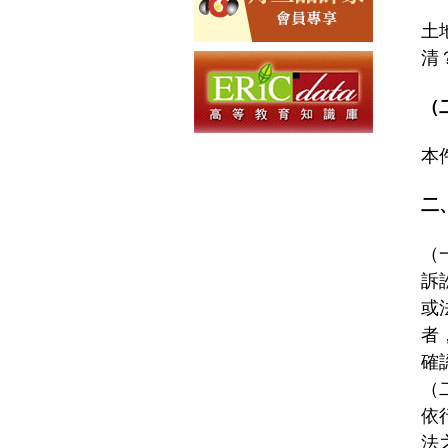
土
清
（
本
二
（
訴
或
者
確
（
依
法