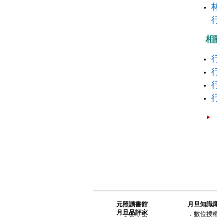
相
元照讀書館
月旦知識
月旦品評家
．
數位授