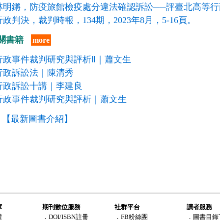
林明鏘，防疫旅館檢疫處分違法確認訴訟──評臺北高等行政法
行政判決，裁判時報，134期，2023年8月，5-16頁。
關書籍
more
行政事件裁判研究與評析Ⅱ｜蕭文生
行政訴訟法｜陳清秀
行政訴訟十講｜李建良
行政事件裁判研究與評析｜蕭文生
【最新圖書介紹】
庫
期刊數位服務
社群平台
讀者服務
權
．DOI/ISBN註冊
．FB粉絲團
．圖書目錄