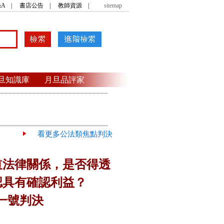
A
|
書店公告
|
教師資源
|
sitemap
旦知識庫
月旦品評家
看更多公法類焦點判決
道法律關係，是否得透
認具有確認利益？
一號判決