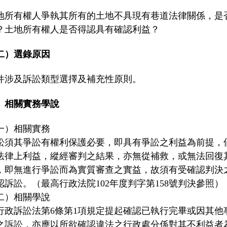
地所有權人爭執其所有的土地不具現有巷道法律關係，是
？土地所有權人是否得認具有確認利益？
二）選錄原因
件涉及訴訟類型選擇及補充性原則。
、相關實務學說
一）相關實務
訟須其爭訟有權利保護必要，即具有爭訟之利益為前提，
法律上利益，縱經審判之結果，亦無從補救，或無法回復
，即無進行爭訟而為實質審查之實益，故須有受確認判決
認訴訟。（最高行政法院102年度判字第158號判決參照）
二）相關學說
行政訴訟法第6條第1項規定提起確認已執行完畢或因其他
之訴訟，亦應以所欲確認違法之行政處分係對其不利益者