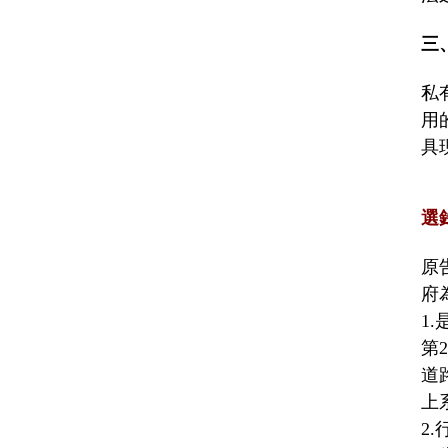
三
私
用
具
選
原
府
1
第
道
上
2