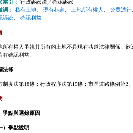
念索引：
行政訴訟法／確認訴訟
鍵詞：
私有土地
、
現有巷道
、
土地所有權人
、
公眾通行
認訴訟
、
確認利益
旨
地所有權人爭執其所有的土地不具現有巷道法律關係，欲
具有確認利益。
關法條
方制度法第18條；行政程序法第15條；市區道路條例第2、4
明
、爭點與選錄原因
一）爭點說明