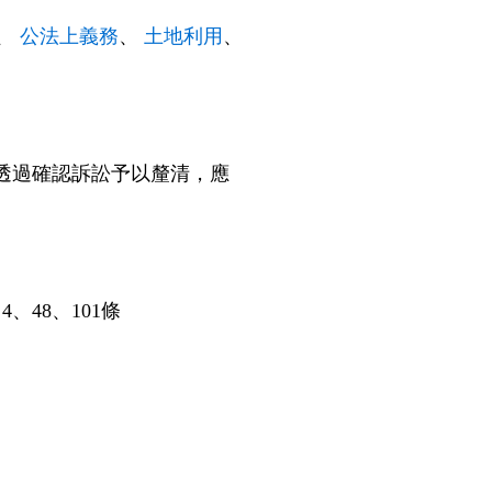
、
公法上義務
、
土地利用
、
透過確認訴訟予以釐清，應
、48、101條