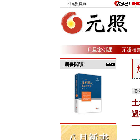
回元照首頁
月旦案例課
元照讀
新書閱讀
發佈
土
過
─