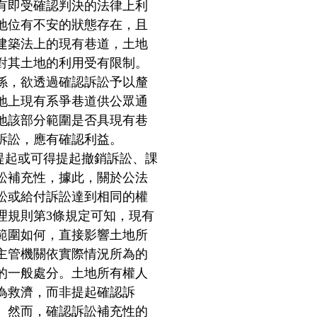
有即受確認判決的法律上利
地位有不安的狀態存在，且
建築法上的現有巷道，土地
對其土地的利用受有限制。
係，欲透過確認訴訟予以釐
地上現有系爭巷道供公眾通
地該部分範圍是否具現有巷
訴訟，應有確認利益。
得提起或可得提起撤銷訴訟、課
訟補充性，據此，關於公法
訟或給付訴訟達到相同的權
理規則第3條規定可知，現有
範圍如何，直接影響土地所
主管機關依實際情況所為的
的一般處分。土地所有權人
為救濟，而非提起確認訴
。然而，確認訴訟補充性的