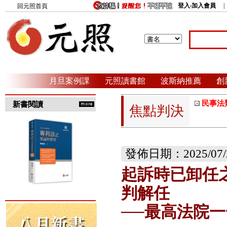
登入‧加入會員
回元照首頁
月旦案例課
元照讀書館
波斯納推薦
創
民事法
新書閱讀
焦點判決
發佈日期：2025/07/
起訴時已卸任
判解任
──最高法院