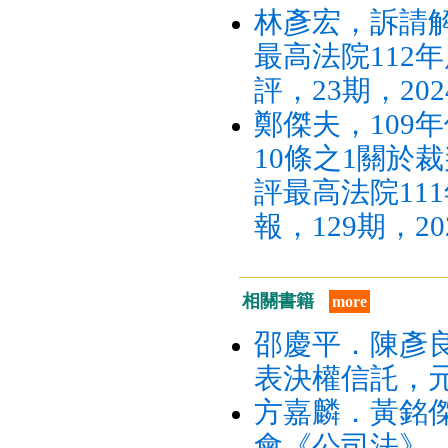
林彥宏，訴請
最高法院112
評，23期，202
鄭傑夫，109
10條之1關於
評最高法院11
報，129期，20
相關書籍
more
邵慶平．陳彥
表決權信託，元
方嘉麟．黃銘
會《公司法》，