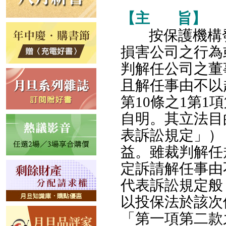
【主
旨】
按保護機構
損害公司之行為
判解任公司之董
且解任事由不以
第10條之1第
自明。其立法目
表訴訟規定」）
益。雖裁判解任規
定訴請解任事由
代表訴訟規定般
以投保法於該次
「第一項第二款