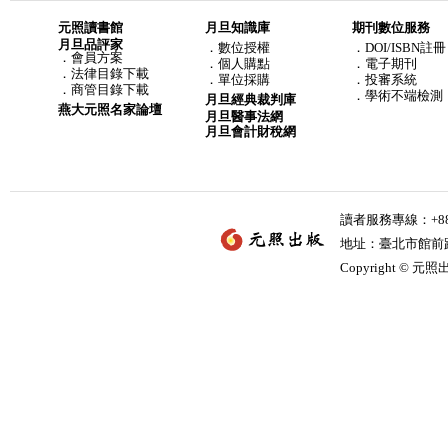
元照讀書館
月旦知識庫
期刊數位服務
月旦品評家
．
數位授權
．DOI/ISBN註冊
．
會員方案
．
個人購點
．電子期刊
．
法律目錄下載
．
單位採購
．投審系統
．
商管目錄下載
．學術不端檢測
月旦經典裁判庫
燕大元照名家論壇
月旦醫事法網
月旦會計財稅網
讀者服務專線：+886-
地址：臺北市館前路2
Copyright © 元照