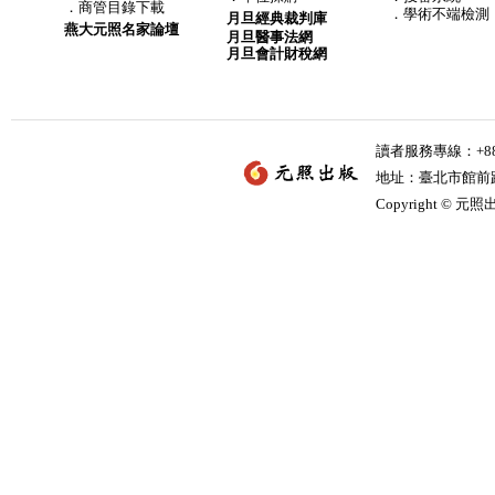
．
商管目錄下載
．學術不端檢測
月旦經典裁判庫
燕大元照名家論壇
月旦醫事法網
月旦會計財稅網
讀者服務專線：+886-
地址：臺北市館前路2
Copyright © 元照