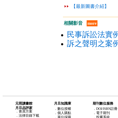
【最新圖書介紹】
相關影音
more
民事訴訟法實例
訴之聲明之案
元照讀書館
月旦知識庫
期刊數位服務
月旦品評家
．
數位授權
．DOI/ISBN註冊
．
會員方案
．
個人購點
．電子期刊
．
法律目錄下載
．
單位採購
．投審系統