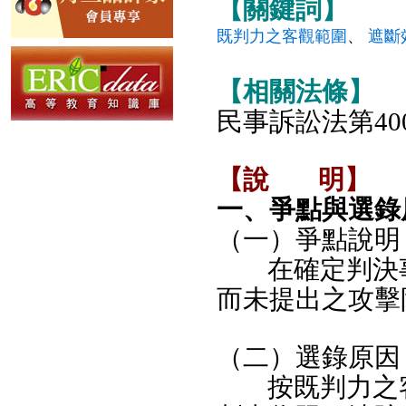
【關鍵詞】
既判力之客觀範圍
、
遮斷
【相關法條】
民事訴訟法第40
【說
明】
一、爭點與選錄
（一）爭點說明
在確定判決
而未提出之攻擊
（二）選錄原因
按既判力之