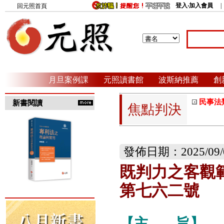
登入‧加入會員
回元照首頁
月旦案例課
元照讀書館
波斯納推薦
創
民事法
新書閱讀
焦點判決
發佈日期：2025/09/
既判力之客觀
第七六二號
【主
旨】