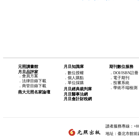
元照讀書館
月旦知識庫
期刊數位服務
月旦品評家
．
數位授權
．DOI/ISBN註冊
．
會員方案
．
個人購點
．電子期刊
．
法律目錄下載
．
單位採購
．投審系統
．
商管目錄下載
．學術不端檢測
月旦經典裁判庫
燕大元照名家論壇
月旦醫事法網
月旦會計財稅網
讀者服務專線：+886-
地址：臺北市館前路2