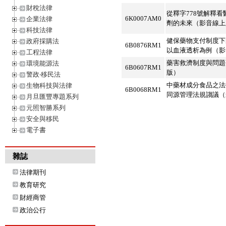
財稅法律
從釋字778號解釋
6K0007AM0
企業法律
劑的未來（影音線上
科技法律
健保藥物支付制度下
政府採購法
6B0876RM1
以血液透析為例（影
工程法律
藥害救濟制度與問題
環境能源法
6B0607RM1
版）
警政‧移民法
中藥材成分食品之法
生物科技與法律
6B0068RM1
同源管理法規謅議（
月旦匯豐專題系列
元照智勝系列
安全與移民
電子書
雜誌
法律期刊
教育研究
財經商管
政治公行