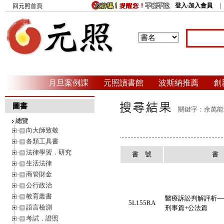
登入‧加入會員
回元照首頁
月旦案例課
元照讀書館
波斯納推薦
創
圖書
關鍵字：余萬能 
總覽
向大師致敬
各類工具書
法律學習．研究
書 號
書
生活法律
商管財金
公行政治
教育叢書
醫療訴訟判解評析─
5L155RA
語言檢測
刑事篇+公法篇
考試．證照