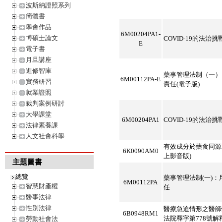
波斯納證照系列
簡體書
學會作品
6M00204PA1-
博碩士論文
COVID-19的法治挑
E
電子書
月旦講座
進修智庫
藥事管理法制（一）
6M00112PA-E
實務研習
責任(電子版)
就業證照
裁判案例研討
大學課堂
6M00204PA1
COVID-19的法治挑戰
法律素養課
人文社會科學
有效成分於藥食同源
6K0090AM0
上影音版)
主題圖書
總覽
藥事管理法制(一)
6M00112PA
智慧財產權
任
醫事法律
性別法律
醫療急迫情形之醫師
6B0948RM1
法院釋字第778號
勞動社會法