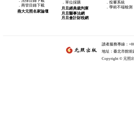
．
法律目錄下載
．
單位採購
．投審系統
．
商管目錄下載
．學術不端檢測
月旦經典裁判庫
燕大元照名家論壇
月旦醫事法網
月旦會計財稅網
讀者服務專線：+886-
地址：臺北市館前路2
Copyright © 元照