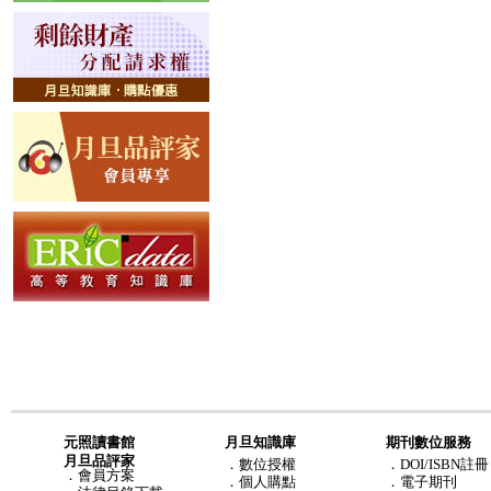
元照讀書館
月旦知識庫
期刊數位服務
月旦品評家
．
數位授權
．DOI/ISBN註冊
．
會員方案
．
個人購點
．電子期刊