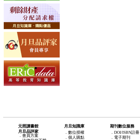
元照讀書館
月旦知識庫
期刊數位服務
月旦品評家
．
數位授權
．DOI/ISBN註冊
．
會員方案
．
個人購點
．電子期刊