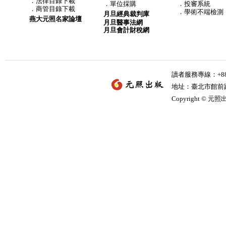
．
法律目錄下載
．
單位採購
．投審系統
．
商管目錄下載
．學術不端檢測
月旦經典裁判庫
燕大元照名家論壇
月旦醫事法網
月旦會計財稅網
讀者服務專線：+886-
地址：臺北市館前路2
Copyright © 元照