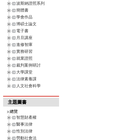
波斯納證照系列
簡體書
學會作品
博碩士論文
電子書
月旦講座
進修智庫
實務研習
就業證照
裁判案例研討
大學課堂
法律素養課
人文社會科學
主題圖書
總覽
智慧財產權
醫事法律
性別法律
勞動社會法