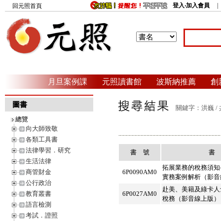
登入‧加入會員
回元照首頁
月旦案例課
元照讀書館
波斯納推薦
創
圖書
關鍵字：洪巍 /
總覽
向大師致敬
各類工具書
法律學習．研究
書 號
書
生活法律
拓展業務的稅務須知
商管財金
6P0090AM0
實務案例解析（影音
公行政治
赴美、美籍及綠卡人
教育叢書
6P0027AM0
稅務（影音線上版）
語言檢測
考試．證照