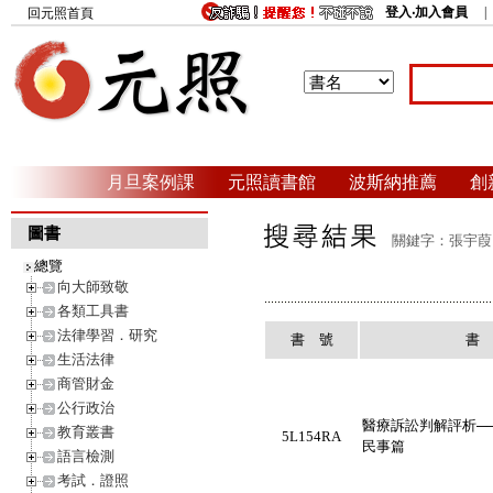
登入‧加入會員
回元照首頁
月旦案例課
元照讀書館
波斯納推薦
創
圖書
關鍵字：張宇葭 
總覽
向大師致敬
各類工具書
法律學習．研究
書 號
書
生活法律
商管財金
公行政治
醫療訴訟判解評析─
教育叢書
5L154RA
民事篇
語言檢測
考試．證照