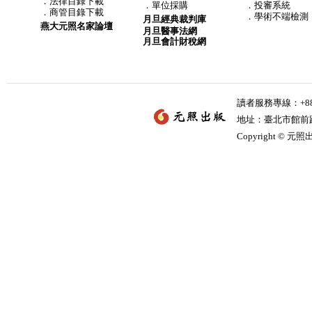
．
法律目錄下載
．
單位採購
．投審系統
．
商管目錄下載
．學術不端檢測
月旦經典裁判庫
燕大元照名家論壇
月旦醫事法網
月旦會計財稅網
讀者服務專線：+886-
地址：臺北市館前路2
Copyright © 元照