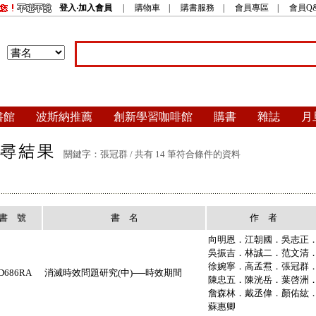
登入‧加入會員
|
購物車
|
購書服務
|
會員專區
|
會員Q
書館
波斯納推薦
創新學習咖啡館
購書
雜誌
月
關鍵字：張冠群 / 共有 14 筆符合條件的資料
書 號
書 名
作 者
向明恩．江朝國．吳志正
吳振吉．林誠二．范文清
徐婉寧．高孟焄．張冠群
D686RA
消滅時效問題研究(中)──時效期間
陳忠五．陳洸岳．葉啓洲
詹森林．戴丞偉．顏佑紘
蘇惠卿