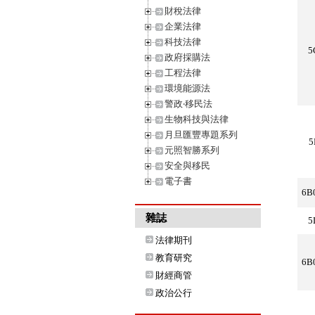
財稅法律
企業法律
科技法律
5
政府採購法
工程法律
環境能源法
警政‧移民法
生物科技與法律
月旦匯豐專題系列
5
元照智勝系列
安全與移民
電子書
6B
雜誌
5
法律期刊
教育研究
6B
財經商管
政治公行