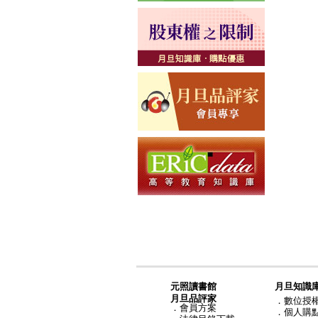
元照讀書館
月旦知識
月旦品評家
．
數位授
．
會員方案
．
個人購