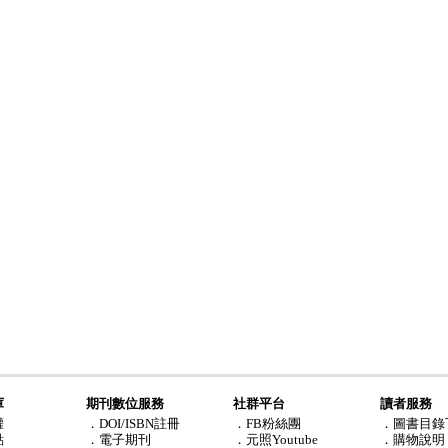
庫
期刊數位服務
社群平台
讀者服務
權
．DOI/ISBN註冊
．FB粉絲團
．圖書目錄
點
．電子期刊
．元照Youtube
．購物說明