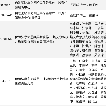
自動駕駛車之風險與保險需求－以責任
Z096RA
張冠群 博士．鍾采玲
歸屬為中心
自動駕駛車之風險與保險需求－以責任
096RA-E
張冠群 博士．鍾采玲
歸屬為中心(電子版)
王正偉．吳玉鳳．吳珞齊
李志峰．汪信君．卓俊雄
周映彤．林育廷．林建智
保險法學新思維與新境界──施文森教授
施文森教授九秩華誕祝壽
633HA-E
九秩華誕祝壽論文集(電子版)
文集編輯委員會．張冠群
莊永丞．許世昌．陳俞沛
陳品璇．彭金隆．曾耀鋒
葉啓洲．蔡信華．羅俊瑋
王靜．任自力．何啟豪．
玉鳳．李志峰．李華．汪
君．汪曉青．卓俊雄．岳
衛．林怡彤．林勳發教授
保險法學主要議題──林勳發教授七秩華
秩華誕祝壽論文集編輯委
D562HA
誕祝壽論文集
會．胡峰賓．孫宏濤．高
宇．張冠群．強文瑤．陳
元．曾耀鋒．葉啓洲．蔡
華．鄭潔文．賴煥升．韓
印．羅俊瑋．饒瑞正