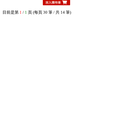
目前是第
1
/
1
頁 (每頁 30 筆 / 共 14 筆)