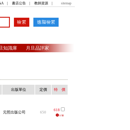
&A
|
書店公告
|
教師資源
|
sitemap
旦知識庫
月旦品評家
出版單位
定價
特 價
．
．
．
618
元照出版公司
650
．
．