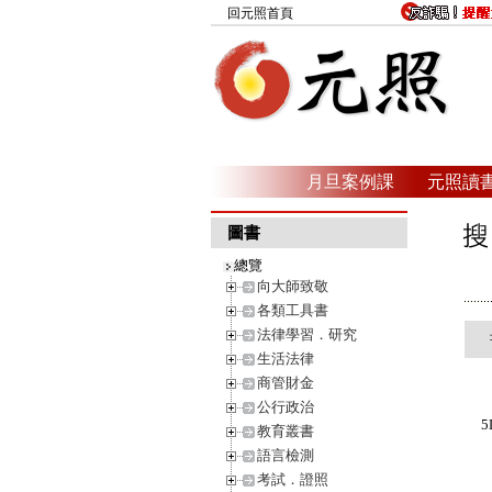
回元照首頁
月旦案例課
元照讀
圖書
總覽
向大師致敬
各類工具書
法律學習．研究
生活法律
商管財金
公行政治
5
教育叢書
語言檢測
考試．證照