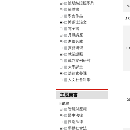
波斯納證照系列
5
簡體書
學會作品
5Z
博碩士論文
電子書
月旦講座
進修智庫
實務研習
5D
就業證照
裁判案例研討
大學課堂
法律素養課
人文社會科學
主題圖書
5
總覽
智慧財產權
醫事法律
性別法律
勞動社會法