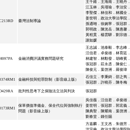
王千維．王海南．王曉丹
江玉林．吳瑾瑜．李治安
李聖傑．林佳和．林國全
姜世明．政治大學法學院
C213RD
臺灣法制導論
孫迺翊．徐婉寧．張冠群
郭明政．陳洸岳．陳惠馨
黃程貫．楊雲驊．劉宗德
謝如媛
王志誠．池泰毅．李志峰
汪信君．卓俊雄．林育廷
H097PA
金融消費評議實務問題研究
林建智．林勳發．胡峰賓
張冠群．莊永丞．陳俊仁
陳俊元．葉啓洲．羅俊瑋
石佳立．李秉錡．邵之雋
0374RM1
金融科技與犯罪防制（影音線上版）
張冠群．許曉芬．陳冬梅
D429RA
批判性思考下之保險法立法與判決
張冠群
吳佳薇．汪信君．卓俊雄
保單價值準備金、保全代位與強制執行
姜世明．張冠群．郭宏義
0173RM1
問題（影音線上版）
陳典聖．陳耀南．葉啓洲
劉春堂．鍾任賜
方嘉麟．王文杰．朱德芳
沈宗倫．政治大學法學院