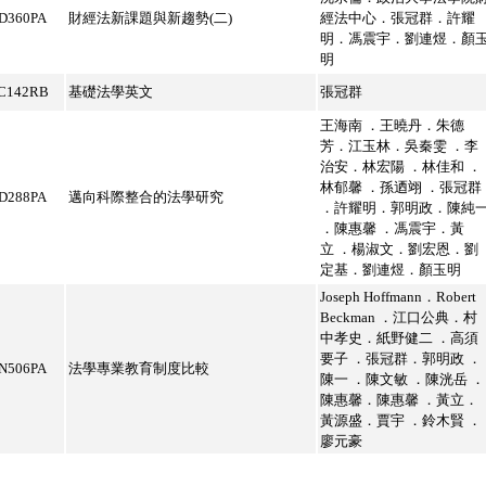
D360PA
財經法新課題與新趨勢(二)
經法中心．張冠群．許耀
明．馮震宇．劉連煜．顏
明
C142RB
基礎法學英文
張冠群
王海南 ．王曉丹．朱德
芳．江玉林．吳秦雯 ．李
治安．林宏陽 ．林佳和 ．
林郁馨 ．孫迺翊 ．張冠群
D288PA
邁向科際整合的法學研究
．許耀明．郭明政．陳純
．陳惠馨 ．馮震宇．黃
立 ．楊淑文．劉宏恩．劉
定基．劉連煜．顏玉明
Joseph Hoffmann．Robert
Beckman ．江口公典．村
中孝史．紙野健二 ．高須
要子 ．張冠群．郭明政 ．
N506PA
法學專業教育制度比較
陳一 ．陳文敏 ．陳洸岳 ．
陳惠馨．陳惠馨 ．黃立．
黃源盛．賈宇 ．鈴木賢 ．
廖元豪